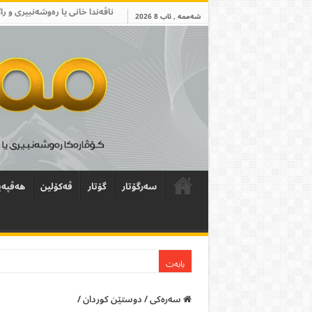
ناڤەندا خانی یا رەوشەنبیری و را
شەممە , ئاب 8 2026
سەرگۆتار
گۆتار
ڤەکۆلین
ھەڤپەی
بابەت
سەرەکی
/
دوستێن کوردان
/