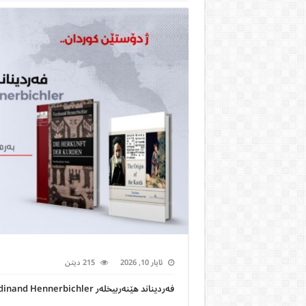
ئایار 10, 2026
215 ديتن
فەردیناند هێنەربیخلەر Ferdinand Hennerbichler : ژ دایکبوویێ ٦ی نۆڤەمبەرا ١٩٤٦ ل لینز، نەمسا – دیرۆکنیس.