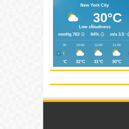
New York City
30°C
Low cloudiness
mmHg
763
64%
3.5 m/s
17:00
16:00
15:00
14:00
13:00
12:00
11:00
‹
27°C
33°C
33°C
32°C
32°C
31°C
30°C