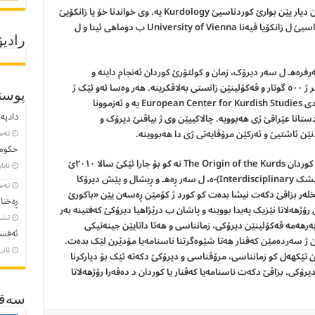
هێنەربیخلەر زمانزان، مرۆڤناس و ئێک ژ ڤەکۆلەرێن دیار یێن بوارێ کوردناسیێ Kurdology یە. وی خواندنا خۆ یا زانکۆیێ
د بیاڤێن دیرۆک، زمانناسی، فەلسەفە و شوینوارناسیێ ل زانکۆیا ڤیەنا University of Vienna ب دوماهی ئینا و ل
رادیۆ
رفرەهـ ل سەر دیرۆک، زمان و کولتۆرێ کوردان ئەنجام داینە و
هەژمارەکا پەرتۆۆکان ل سەر کوردان نڤیسینە و پتر ژ ٥٠٠ گوتار و ڤەکۆلینێن زانستی بەلاڤکرینە. هەر وەسا ئەو ئێک ژ
پوست
دامەزرێنەرێن سەنتەرێ ئەورۆپی بۆ خواندنێن کوردی European Center for Kurdish Studies یە و ئەزموونا
دادپەر
ستانا عێراقێ ژی هەبوویە. چالاکییێن وی ژ بیاڤنێ دیرۆک و
نێن ئاشتیێ و ئەرکێن مرۆڤایەتی ژی دا هەبووینە.
تەمموو
حکومە
ئێک ژ پەرتووکێن وێ یێن ناڤدار، ل ژێر ناڤی نژادی کوردان The Origin of the Kurds نە کو بۆ جارا ئێکێ سالا ٢٠١٠ێ
ئایار 23, 
چاپبوویە. ئەڤ پەرتووکە ژ جۆرێ )ڤەکۆلینێن هەڤپشک Interdisciplinary)-ە، ل سەر ڕەهـ و ڕیشال و پێش دیرۆکا
تەمموو
یخلەر بزاڤێ دکەت نیشا بدەت کو کورد ژ کۆمێن ڕەسەن یێن «باکورێ
ڕەخنا
 ب پیت Northern Fertile Crescent «ل رۆژهەلاتا نێزیک پەیدا بووینە و پاشان ب درێژاهیا دیرۆکێ کەفتینە بەر
تشرین
بەرهەمە ڤەکۆلینێن دیرۆکی، زمانناسی و هەتا داتایێن جینەتیکی
ئەفسا
کوردان ژ سەردەمێن کەڤنار هەتا شێوەگرتنا ناسنامەیا مۆدێرن لێک بدەت.
ئاب 8, 3
ن تێکهەل کو زمانناسی، مرۆڤناسی و دیرۆکێ دکەتە ئێک بۆ دیارکرنا
رۆکی، بزاڤێ دکەت ناسنامەیا کەڤنار یا کوردان د دەڤەرا رۆژهەلاتا
سەقـ