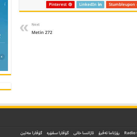
Pinterest
LinkedIn
Stumbleupon
Next
Metin 272
›
Radio
رۆژناما ئەڤرۆ
ئاژانسا خانی
گۆڤارا سڤۆرە
گۆڤارا مەتین