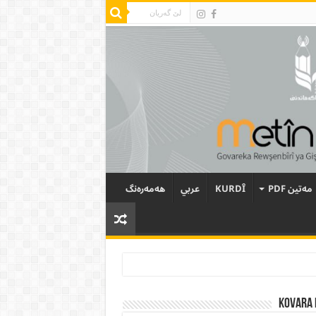
مەتین PDF
KURDÎ
عربي
هەمەرەنگ
Kovara 