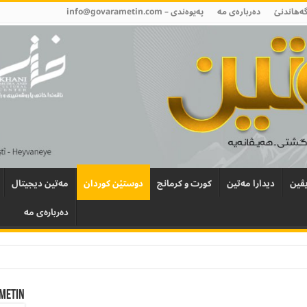
گەھاندنێ
دەربارەی مە
پەیوەندی –
info@govarametin.com
ڤین
دیدارا مەتین
کورت و کرمانج
دوستێن کوردان
مەتین دیجیتال
دەربارەی مە
Metin