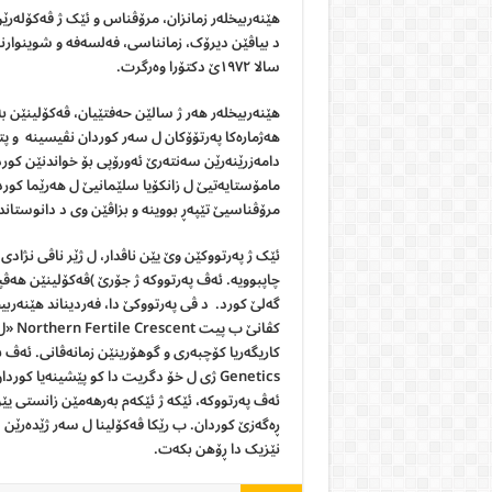
سالا ١٩٧٢ێ دکتۆرا وەرگرت.
هێنەربیخلەر هەر ژ سالێن حەفتێیان، ڤەکۆلینێن بە
مامۆستایەتیێ ل زانکۆیا سلێمانیێ ل هەرێما کورد
مرۆڤناسیێ تێپەڕ بووینە و بزاڤێن وی د دانوستاند
گەلێ کورد. د ڤی پەرتووکێ دا، فەردیناند هێنەرب
کڤانێ
کاریگەریا کۆچبەری و گوهۆرینێن زمانەڤانی. ئەڤ 
Genetics ژی ل خۆ دگریت دا کو پێشینەیا 
ئەڤ پەرتووکە، ئێکە ژ ئێکەم بەرهەمێن زانستی یێ
ڕەگەزێ کوردان. ب رێکا ڤەکۆلینا ل سەر ژێدەرێن دی
نێزیک دا ڕۆهن بکەت.