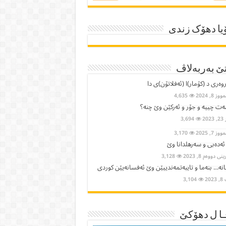
یا دھۆک زندی
ێ بەربەلاڤ
وەری د (کۆمار)ا (ئەفلاتۆن)ی دا
ز 8, 2024
4,635
ت چییە و جۆر و ئەرکێن وێ چنە؟
2023
3,694
ز 7, 2025
3,170
 ئەدەبی و سەرهلدانا وێ
ی دووەم 8, 2023
3,128
نە… بنەما و تایبەتمەندییێن وێ ئەفسانەیێن كوردی
202
3,104
ا ل دھۆکێ