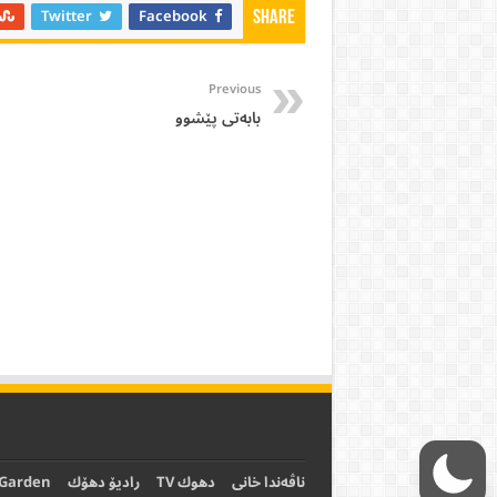
Twitter
Facebook
Share
Previous
بابه‌تی پێشوو
ناڤەندا خانی
دهوك TV
رادیۆ دهۆك
 Garden