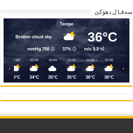
23:00
22:00
21:00
20:00
19:00
18:00
1
37°C
37°C
38°C
38°C
38°C
39°C
3