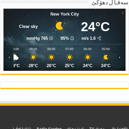
08:00
07:00
06:00
05:00
04:00
03:00
02:00
0
25°C
24°C
23°C
24°C
24°C
24°C
25°C
2