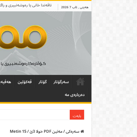
ناڤەندا خانی یا رەوشەنبیری و راگ
هەینی , ئاب 7 2026
سەرگۆتار
گۆتار
ڤەکۆلین
ھەڤپەی
دەربارەی مە
بابەت
سەرەکی
/
مەتین PDF خولا 3ێ
/
Metin 15