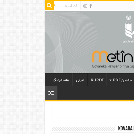
مەتین PDF
KURDÎ
عربي
هەمەرەنگ
Kovara 