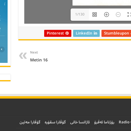
C
1/130
Pinterest
LinkedIn
Stumbleupon
›
Next
Metin 16
Radio
رۆژناما ئەڤرۆ
ئاژانسا خانی
گۆڤارا سڤۆرە
گۆڤارا مەتین