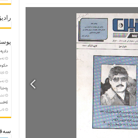
رادیۆ
پوست
دادپەر
تەمموو
حکومە
ئایار 23, 
تەمموو
ڕەخنا
تشرین
ئەفسا
ئاب 8, 3
سەقـ