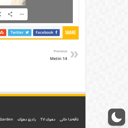
Twitter
Facebook
Share
Previous
Metin 14
ناڤەندا خانی
دهوك TV
رادیۆ دهۆك
 Garden