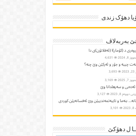
یا دھۆک زندی
ێ بەربەلاڤ
وەری د (کۆمار)ا (ئەفلاتۆن)ی دا
ز 8, 2024
4,631
ت چییە و جۆر و ئەرکێن وێ چنە؟
2023
3,693
ز 7, 2025
3,169
 ئەدەبی و سەرهلدانا وێ
ی دووەم 8, 2023
3,127
نە… بنەما و تایبەتمەندییێن وێ ئەفسانەیێن كوردی
202
3,101
ا ل دھۆکێ