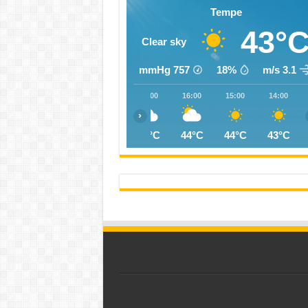
Tempe
43°
Clear sky
mmHg
757
18%
3.1 m/s
20:00
19:00
18:00
17:00
16:00
15:00
14:00
‹
42°C
42°C
43°C
44°C
44°C
44°C
43°C