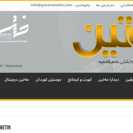
ەھاندنێ
دەربارەی مە
پەیوەندی –
info@govarametin.com
ڤین
دیدارا مەتین
کورت و کرمانج
دوستێن کوردان
مەتین دیجیتال
Metin