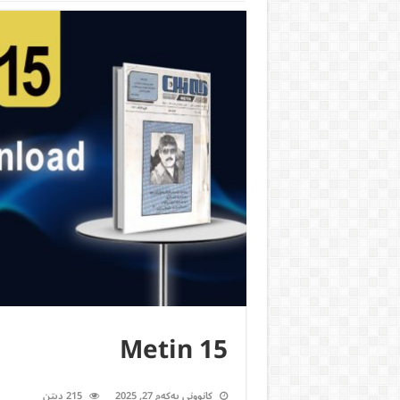
Metin 15
کانوونی یەکەم 27, 2025
215 ديتن