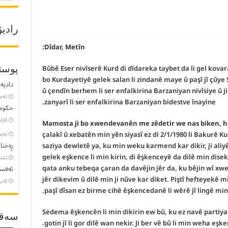
رادیۆ
Dîdar, Metîn:
Bûbê Eser nivîserê Kurd di dîdareka taybet da li gel kovara
پوست
bo Kurdayetiyê gelek salan li zindanê maye û paşî jî çûye S
دادپەر
û çendîn berhem li ser enfalkirina Barzaniyan nivîsiye û
تەمموو
zanyarî li ser enfalkirina Barzaniyan bidestve înayine.
حکومە
ئایار 23, 
Mamosta ji bo xwendevanên me zêdetir we nas biken, hû
çalakî û xebatên min yên siyasî ez di 2/1/1980 li Bakurê Ku
تەمموو
ڕەخنا
saziya dewletê ya, ku min weku karmend kar dikir, ji aliyê
gelek eşkence li min kirin, di êşkenceyê da dilê min dise
تشرین
qata anku tebeqa çaran da davêjin jêr da, ku bêjin wî xwest
ئەفسا
jêr dikevim û dilê min ji nûve kar diket. Piştî hefteyekê
ئاب 8, 3
paşî dîsan ez birme cihê êşkencedanê li wêrê jî lingê min
Sedema êşkencên li min dikirin ew bû, ku ez navê parti
سەقـ
gotin jî li gor dilê wan nekir. Ji ber vê bû li min weha eşke