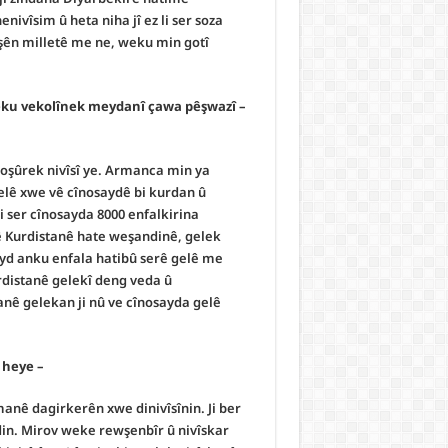
ivîsim û heta niha jî ez li ser soza
şên milletê me ne, weku min gotî
weku vekolînek meydanî çawa pêşwazî
roşûrek nivîsî ye. Armanca min ya
lê xwe vê cînosaydê bi kurdan û
 ser cînosayda 8000 enfalkirina
ê Kurdistanê hate weşandinê, gelek
yd anku enfala hatibû serê gelê me
rdistanê gelekî deng veda û
nê gelekan ji nû ve cînosayda gelê
– Li gor we çi astengî li hember pêşvebirina zimanê kurdî heye?
manê dagirkerên xwe dinivîsînin. Ji ber
din. Mirov weke rewşenbîr û nivîskar