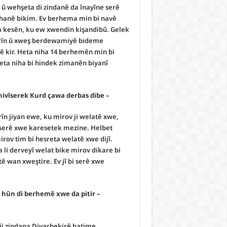
û wehşeta di zindanê da înayîne serê
hanê bikim. Ev berhema min bi navê
a kesên, ku ew xwendin kişandibû. Gelek
 şîrîn û xweş berdewamiyê bideme
dinê kir. Heta niha 14 berhemên min bi
eta niha bi hindek zimanên biyanî
– Mamosta hûn çend sale li derve dijîn û jiyana we weku nivîserek Kurd çawa derbas dibe.
rîn jiyan ewe, ku mirov ji welatê xwe,
bi serê xwe karesetek mezine. Helbet
mirov tim bi hesreta welatê xwe dijî.
li derveyî welat bike mirov dikare bi
atê wan xweştire. Ev jî bi serê xwe
r hûn di berhemê xwe da pitir
ji zindana Diyarbekirê hatime