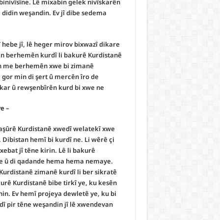
binivîsîne. Lê mixabin gelek nivîskarên
didin weşandin. Ev jî dibe sedema
î hebe jî, lê heger mirov bixwazî dikare
dan berhemên kurdî li bakurê Kurdistanê
rên me berhemên xwe bi zimanê
 gor min di şert û mercên îro de
kar û rewşenbîrên kurd bi xwe ne.
– Rewşa niha ya ziman û edebê kurdî li Kurdistanê çawaye?
 başûrê Kurdistanê xwedî welatekî xwe
Dibistan hemî bi kurdî ne. Li wêrê çi
ebat jî têne kirin. Lê li bakurê
n de û di qadande hema hema nemaye.
 Kurdistanê zimanê kurdî li ber sikratê
ê Kurdistanê bibe tirkî ye, ku kesên
nin. Ev hemî projeya dewletê ye, ku bi
dî pir têne weşandin jî lê xwendevan