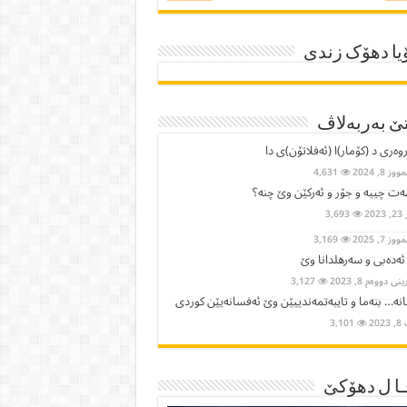
یا دھۆک زندی
ێ بەربەلاڤ
وەری د (کۆمار)ا (ئەفلاتۆن)ی دا
ز 8, 2024
4,631
ت چییە و جۆر و ئەرکێن وێ چنە؟
2023
3,693
ز 7, 2025
3,169
 ئەدەبی و سەرهلدانا وێ
ی دووەم 8, 2023
3,127
نە… بنەما و تایبەتمەندییێن وێ ئەفسانەیێن كوردی
202
3,101
ا ل دھۆکێ