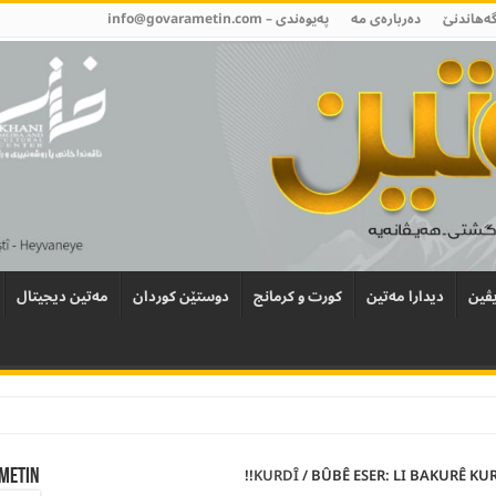
گەھاندنێ
دەربارەی مە
پەیوەندی –
info@govarametin.com
ڤین
دیدارا مەتین
کورت و کرمانج
دوستێن کوردان
مەتین دیجیتال
KURDÎ
/
BÛBÊ ESER: LI BAKURÊ KUR
Metin