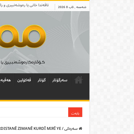
ناڤەندا خانی یا رەوشەنبیری و را
شەممە , ئاب 8 2026
سەرگۆتار
گۆتار
ڤەکۆلین
ھەڤپەی
بابەت
سەرەکی
/
DISTANÊ ZIMANÊ KURDÎ MIRÎ YE!!