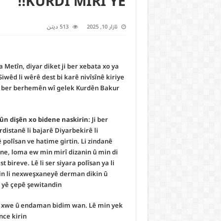
KURDÎ MIRÎ YE!!
ئازار 10, 2025
513 ديتن
 Metîn, diyar diket ji ber xebata xo ya
iwêd li wêrê dest bi karê nivîsînê kiriye
 ji ber berhemên wî gelek Kurdên Bakur
n dişên xo bidene naskirin
:
Ji ber
rdistanê li bajarê Diyarbekirê li
 polîsan ve hatime girtin. Li zindanê
kne, loma ew min mirî dizanin û min di
 bireve. Lê li ser siyara polîsan ya li
 min li nexweşxaneyê derman dikin û
 yê çepê şewitandin.
ya xwe û endaman bidim wan. Lê min yek
nce kirin.