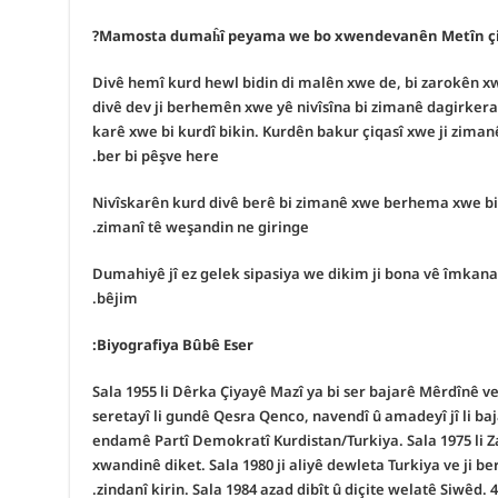
Divê hemî kurd hewl bidin di malên xwe de, bi zarokên xw
divê dev ji berhemên xwe yê nivîsîna bi zimanê dagirkeran
karê xwe bi kurdî bikin. Kurdên bakur çiqasî xwe ji zima
ber bi pêşve here.
Nivîskarên kurd divê berê bi zimanê xwe berhema xwe bini
zimanî tê weşandin ne giringe.
Dumahiyê jî ez gelek sipasiya we dikim ji bona vê îmkana
bêjim.
Biyografiya Bûbê Eser:
Sala 1955 li Dêrka Çiyayê Mazî ya bi ser bajarê Mêrdînê ve
seretayî li gundê Qesra Qenco, navendî û amadeyî jî li b
endamê Partî Demokratî Kurdistan/Turkiya.
Sala 1975 li 
xwandinê diket.
Sala 1980 ji aliyê dewleta Turkiya ve ji be
zindanî kirin.
Sala 1984 azad dibît û diçite welatê Siwêd.
4