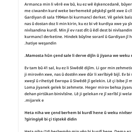
Armanca min li vêrê ew bû, ku ez wê êşkencedanê, bûyer 
me ciwanên kurd weke berhemekê pêşkêşî gelê xwe û cî
Gardiyan di sala 1994an bi kurmancî derket. Vê gelek bal
nas û dostan doz li min kirin, ku ez bi vê kurdiya xwe ya
nivîsandina kurdî. Min jî ev rast dît û êdî dest bi nivîsan
kurmancî derketine. Hindek bûyîne soranî û Gardiyan jî h
hatiye weşandin.
Ev tam bû 41 sal, ku ez li Siwêdê dijîm. Li gor min zehmeti
ji mirovên xwe, nas û dostên xwe dûr li xerîbiyê bijî. Ev 
xweşî û rihetiyê Ewropa û Siwêdê jî gelekin. Lê çi bibe jî 
Loma jiyanek gelek bi zehmete. Heger mirov behsa jiyana 
dehan pirtûkan binivîsîne. Lê ji gelekan re jî xerîbî ji wel
mijarek e.
– Heta niha we çend berhem bi kurdî hene û weku nivîse
giringiyê bi çi tiştekê didin?
Heta niha (14) berhemên min yên bi kurdî hene. Dema ez 