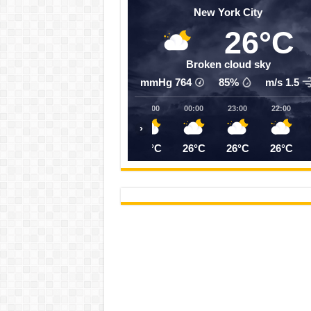
New York City
26°C
Broken cloud sky
mmHg
764
85%
1.5 m/s
04:00
03:00
02:00
01:00
00:00
23:00
22:00
‹
25°C
25°C
25°C
25°C
26°C
26°C
26°C