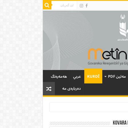
مەتین PDF
KURDÎ
عربي
هەمەرەنگ
دەربارەی مە
Kovara 