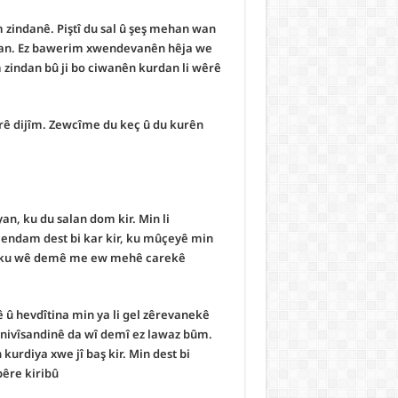
m zindanê. Piştî du sal û şeş mehan wan
wan. Ez bawerim xwendevanên hêja we
 zindan bû ji bo ciwanên kurdan li wêrê
êrê dijîm. Zewcîme du keç û du kurên
an, ku du salan dom kir. Min li
ndam dest bi kar kir, ku mûçeyê min
, ku wê demê me ew mehê carekê
 û hevdîtina min ya li gel zêrevanekê
dî nivîsandinê da wî demî ez lawaz bûm.
 kurdiya xwe jî baş kir. Min dest bi
êre kiribû.