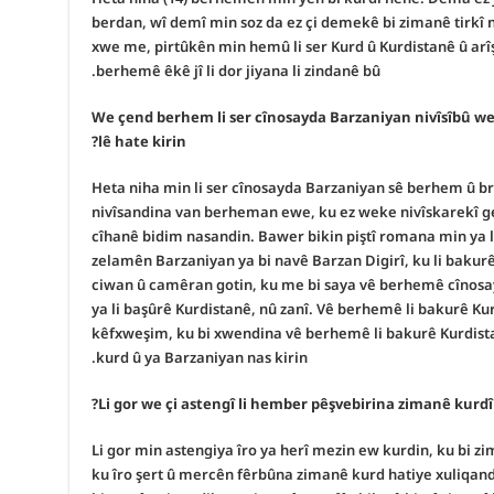
berdan, wî demî min soz da ez çi demekê bi zimanê tirkî nen
xwe me, pirtûkên min hemû li ser Kurd û Kurdistanê û arî
berhemê êkê jî li dor jiyana li zindanê bû.
– We çend berhem li ser cînosayda Barzaniyan nivîsîbû 
lê hate kirin?
Heta niha min li ser cînosayda Barzaniyan sê berhem û b
nivîsandina van berheman ewe, ku ez weke nivîskarekî ge
cîhanê bidim nasandin. Bawer bikin piştî romana min ya li
zelamên Barzaniyan ya bi navê Barzan Digirî, ku li bakur
ciwan û camêran gotin, ku me bi saya vê berhemê cînosa
ya li başûrê Kurdistanê, nû zanî. Vê berhemê li bakurê Ku
kêfxweşim, ku bi xwendina vê berhemê li bakurê Kurdista
kurd û ya Barzaniyan nas kirin.
Li gor min astengiya îro ya herî mezin ew kurdin, ku bi zi
ku îro şert û mercên fêrbûna zimanê kurd hatiye xuliqan