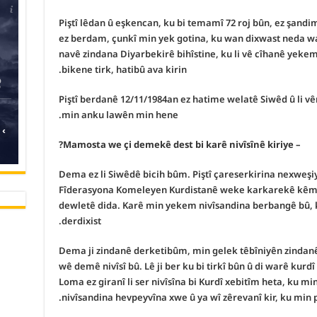
Piştî lêdan û eşkencan, ku bi temamî 72 roj bûn, ez şandi
ez berdam, çunkî min yek gotina, ku wan dixwast neda 
navê zindana Diyarbekirê bihîstine, ku li vê cîhanê yekem
bikene tirk, hatibû ava kirin.
Piştî berdanê 12/11/1984an ez hatime welatê Siwêd û li v
min anku lawên min hene.
›
– Mamosta we çi demekê dest bi karê nivîsînê kiriye?
Dema ez li Siwêdê bicih bûm. Piştî çareserkirina nexweşiy
Fîderasyona Komeleyen Kurdistanê weke karkarekê kême
dewletê dida. Karê min yekem nivîsandina berbangê bû
derdixist.
Dema ji zindanê derketibûm, min gelek têbîniyên zindanê
wê demê nivîsî bû. Lê ji ber ku bi tirkî bûn û di warê kur
Loma ez giranî li ser nivîsîna bi Kurdî xebitîm heta, ku min
nivîsandina hevpeyvîna xwe û ya wî zêrevanî kir, ku min p