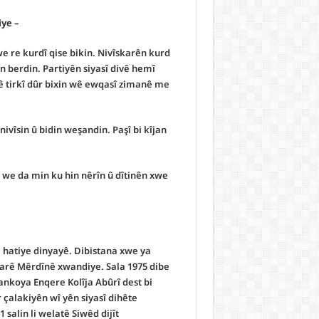
– Mamosta dumaĥî peyama we bo xwendevanên Metîn çiye?
e re kurdî qise bikin. Nivîskarên kurd
 berdin. Partiyên siyasî divê hemî
nê tirkî dûr bixin wê ewqasî zimanê me
vîsin û bidin weşandin. Paşî bi kîjan
 we da min ku hin nêrîn û dîtinên xwe
 hatiye dinyayê.
Dibistana xwe ya
ajarê Mêrdînê xwandiye.
Sala 1975 dibe
Zankoya Enqere Kolîja Abûrî dest bi
r çalakiyên wî yên siyasî dihête
1 salin li welatê Siwêd dijît.