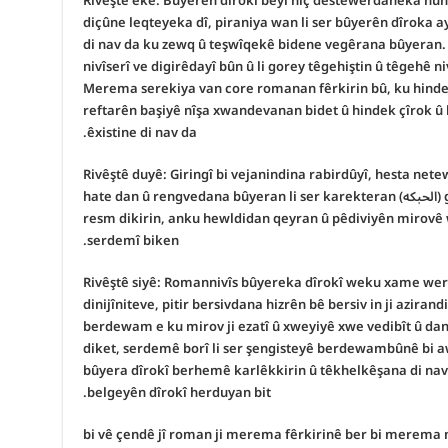
1- Rivêştê êkê: Bûyerên dîrokî bêyî hîç destêwerdaneka hune
diçûne leqteyeka dî, piraniya wan li ser bûyerên dîroka a
di nav da ku zewq û teşwîqekê bidene vegêrana bûyeran.
nivîserî ve digirêdayî bûn û li gorey têgehiştin û têgehê ni
Merema serekiya van core romanan fêrkirin bû, ku hindek
reftarên başiyê nîşa xwandevanan bidet û hindek çîrok û b
êxistine di nav da.
2- Rivêştê duyê: Giringî bi vejanindina rabirdûyî, hesta ne
giringîpêdaneka pitir bi hunerê kirarê (الحبکە) hate dan û rengvedana bûyeran li ser karekteran
resm dikirin, anku hewldidan qeyran û pêdiviyên mirovê 
serdemî biken.
3- Rivêştê siyê: Romannivîs bûyereka dîrokî weku xame werd
dinijîniteve, pitir bersivdana hizrên bê bersiv in ji azira
berdewam e ku mirov ji ezatî û xweyiyê xwe vedibît û danû
diket, serdemê borî li ser şengisteyê berdewambûnê bi 
bûyera dîrokî berhemê karlêkkirin û têkhelkêşana di nav
belgeyên dîrokî herduyan bit.
bi vê çendê jî roman ji merema fêrkirinê ber bi merema 