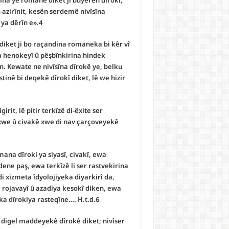
niha yê romanê diket ji bûyerên dîrokî,
-azirînit, kesên serdemê nivîsîna
ya dêrîn e».4
 diket ji bo raçandina romaneka bi kêr vî
ka henokeyî û pêşbînkirina hindek
n. Kewate ne nivîsîna dîrokê ye, belku
tinê bi deqekê dîrokî diket, lê we hizir
t, lê pitir terkîzê di-êxite ser
n xwe û civakê xwe di nav çarçoveyekê
ana dîroki ya siyasî, civakî, ewa
ene paş, ewa terkîzê li ser rastvekirina
i xizmeta îdyolojiyeka diyarkirî da,
rojavayî û azadiya kesokî diken, ewa
ka dîrokiya rasteqîne…. H.t.d.6
 digel maddeyekê dîrokê diket; nivîser