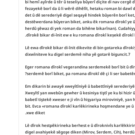
bi hemî ayîrde û têr û teseliya bûyerî diçite di nav cergê
fezayekê borî da û li wêrê dihêlît, hetaku roman bi dawî 
det û dê serederiyê digel seqayê hindek bûyerên borî ket,
destêwerdana bûyeran biket, anku êk romana dîrokî ye û ya 
herdû şêwaz di yek roman da bihêne bikarînan). Cudahiy
dîrokê bikar di-înit ew e ku romana dîrokî keșekê dîrokî 
Lê ewa dîrokê bikar di-înit dikevite di bin gotareka dîroki
dixwîniteve ku digel serdemê niha yê gotarê biguncit.7
Eger romana dîrokî vegerandina serdemekê borî bit û dîro
serdemê borî biket, pa romana dîrokî dê çi li ser babetên
Em dikarin bi awayê xweyîtîniyê û babettîniyê serederiyê 
Xweyîtî yan xwebûn gewher û kesiniya tiştî ye ku bi hizir 
babetî tiştekê xweser e ji vîn û hişyariya miroviniyê, yan 
bit. Evca «romana dîrokî karlêkirineka hoşmendane ye û 
xwe diket.
Lê dîrok hestpêkirineka berhest e û dîroknivîs karlêkkiri
digel avahiyekê sêgoşe diken (Mirov, Serdem, Cih), herdû