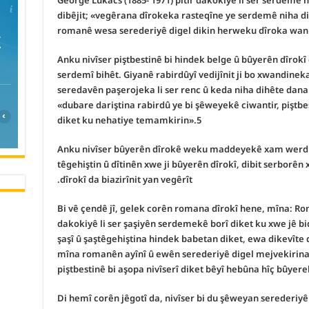
George Lukács (1885- 1971) pitir dakokiyê li ser serdemê 
dibêjit; «vegêrana dîrokeka rasteqîne ye serdemê niha di
romanê wesa serederiyê digel dikin herweku dîroka wan 
C
Anku nivîser piştbestinê bi hindek belge û bûyerên dîrokî
serdemî bihêt. Giyanê rabirdûyî vedijînit ji bo xwandine
seredavên paşerojeka li ser renc û keda niha dihête dana
«dubare dariştina rabirdû ye bi şêweyekê ciwantir, piştbes
›
diket ku nehatiye temamkirin».5
Anku nivîser bûyerên dîrokê weku maddeyekê xam werdigiri
têgehiştin û dîtinên xwe ji bûyerên dîrokî, dibit serborê
dîrokî da biazirînit yan vegêrît.
Bi vê çendê jî, gelek corên romana dîrokî hene, mîna: Rom
dakokiyê li ser şaşiyên serdemekê borî diket ku xwe jê bid
şaşî û şaştêgehiştina hindek babetan diket, ewa dikevîte d
mîna romanên ayînî û ewên serederiyê digel mejvekirina 
piştbestinê bi aşopa nivîserî diket bêyî hebûna hîç bûyere
Di hemî corên jêgotî da, nivîser bi du şêweyan serederiyê