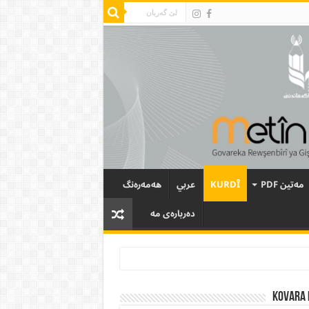
مەتین PDF
KURDÎ
عربي
هەمەرەنگ
دەربارەی مە
Kovara 