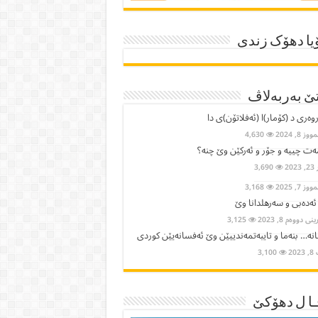
یا دھۆک زندی
ێ بەربەلاڤ
وەری د (کۆمار)ا (ئەفلاتۆن)ی دا
ز 8, 2024
4,630
ت چییە و جۆر و ئەرکێن وێ چنە؟
2023
3,690
ز 7, 2025
3,168
 ئەدەبی و سەرهلدانا وێ
ی دووەم 8, 2023
3,125
نە… بنەما و تایبەتمەندییێن وێ ئەفسانەیێن كوردی
202
3,100
ا ل دھۆکێ