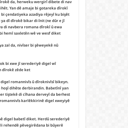
 dîrokê da, herweku wergirî dibete di nav
dihêt. Yan dê amaje bi gotareka dîrokî
 bi çendatiyeka azadiya rêjeyî ku bişêt
dî dîrokê bikar di-înit (ne dûr e jî
ya di navbera romana dîrokî û ewa
bi hemî saxletên wê ve wesf diket.
ya zal da, nivîser bi şêweyekê nû
k bi xwe jî serederiyê digel wî
 dîrokê zêde ket?
digel romannivîs û dîroknivîsî bikeyn.
û hoşî dihête derbirandin. Babetînî yan
her tiştekê di cîhana derveyî da berhest
romannivîs karlêkkirinê digel xweyiyê
nê digel babetî diket. Herdû serederiyê
 li rehendê pêvegirêdana bi bûyerê