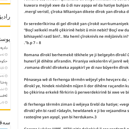
kuwara mejiyê xwe da û di nav aşopa wî da hatiye buhjandi
mergî veristî, çîroka Mîtaniyan dikete dîrok yan dîroka d
رادیۆ
Ev serederîkirina di gel dîrokê yan çîrokê xurrkumaniyek e
“Boçî xelkekî mafê çêkirinê hebit û min nebit? Boçî ew d
bihisayekî rastî bin?.. Ma hemî çîroknivîs ne mêjûnivîs in
پوست
b.p 7 – 8”.
دادپەر
Romana dîrokî berhemekê têkhele ye ji belgeyên dîrokî û 
تەمموو
حکومە
hunerî jê dihête afirandin. Piraniya vekolerên vî janrê wê
romana dîrokî dîrokeka aşopkirî ye di nav bûyerên dîrok
ئایار 23, 
تەمموو
Pênaseya wê di ferhenga têrmên wêjeyî yên hevçerx da;
ڕەخنا
dîrokî ye, hindek nivîsînên nûjen li dor dihêne raçandin k
تشرین
bo çêkirina erkekê fêrkirin û perwerdekirinê bi xwe ve bi
ئەفسا
ئاب 8, 3
di ferhenga têrmên ziman û wêjeya Erebî da hatiye; «veg
dîrokî yên bi rastî rûdayîn, hewldanek e ji bo vejaandin
rasteqîne yan aşopî, yan bi herdukan».3
سەقـ