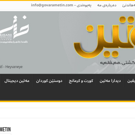
ەھاندنێ
دەربارەی مە
پەیوەندی –
info@govarametin.com
ڤین
دیدارا مەتین
کورت و کرمانج
دوستێن کوردان
مەتین دیجیتال
Metin