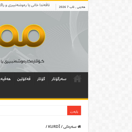
ناڤەندا خانی یا رەوشەنبیری و راگ
هەینی , ئاب 7 2026
سەرگۆتار
گۆتار
ڤەکۆلین
ھەڤپەی
بابەت
سەرەکی
/
KURDÎ
/