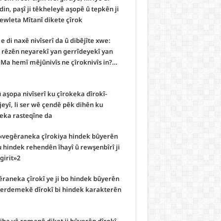
n, paşî ji têkheleyê aşopê û tepkên ji
ewleta Mîtanî dikete çîrok.
 di naxê nivîserî da û dibêjîte xwe:
u rêzên neyarekî yan gerrîdeyekî yan
? Ma hemî mêjûnivîs ne çîroknivîs in?…
aşopa nivîserî ku çîrokeka dîrokî-
jeyî, li ser wê çendê pêk dihên ku
eka rasteqîne da.
 «vegêraneka çîrokiya hindek bûyerên
u hindek rehendên îhayî û rewşenbîrî ji
girit»2
êraneka çîrokî ye ji bo hindek bûyerên
a serdemekê dîrokî bi hindek karakterên