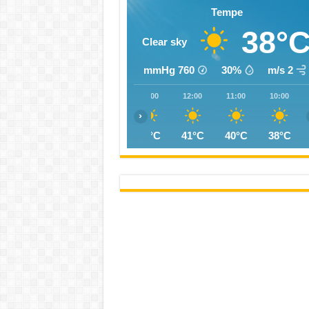
Tempe
38°
Clear sky
mmHg
760
30%
2 m/s
16:00
15:00
14:00
13:00
12:00
11:00
10:00
‹
44°C
44°C
43°C
42°C
41°C
40°C
38°C