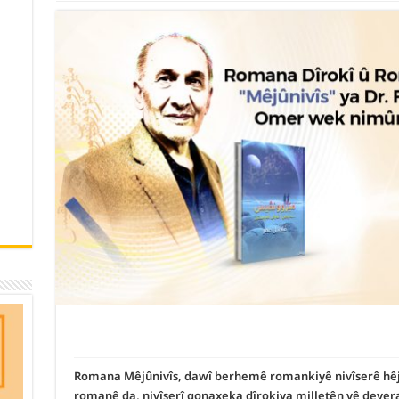
Romana Mêjûnivîs, dawî berhemê romankiyê nivîserê hêja û
romanê da, nivîserî qonaxeka dîrokiya milletên vê devera e