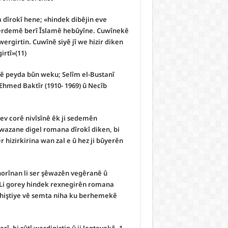
 dîrokî hene; «hindek dibêjin eve
i serdemê berî Îslamê hebûyîne. Cuwînekê
wergirtin. Cuwînê siyê jî we hizir diken
rtî»(11).
nê peyda bûn weku; Selîm el-Bustanî
lî Ehmed Baktîr (1910- 1969) û Necîb
 ev corê nivîsînê êk ji sedemên
wazane digel romana dîrokî diken, bi
 hizirkirina wan zal e û hez ji bûyerên
orînan li ser şêwazên vegêranê û
Li gorey hindek rexnegirên romana
ehiştiye vê semta niha ku berhemekê