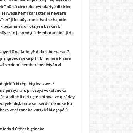
rî, bi rûtî werdigirtin û ji leqteyekê
yînî bûn û çîrokeka evîndariyê dikirine
 Herwesa hemî karakter bi hevsarê
vîserî ji bo bûyeran dihatine hajotin.
 pêzanînên dîrokî yên barkirî bi
ûyerên ji bo xoşî û demborandinê jî di-
tewayetî û welatîniyê didan, herwesa
wî serdemî hemberî pêdiviyên vî
igirît û bi têgehiştina xwe
ndina pirsiyaran, piroseyа vekolanekа
standinê li gel tiştên bi xwe ve girêdayî
awayekî dişkênite ser serdemê noke ku
bera vegêraneka xurtkirî bi aşopê û
mfadarî û têgehiştineka