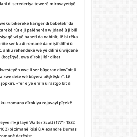
cudahî di serederiya tewerê mirovayetiyê
it weku bikerekê karîger di babetekî da
arekê rût e ji palênerên wijdanê û ji bilî
siyaqê wî yê babetî da nabînît, lê bi rêka
îte ser ku di romanê da miştî dilînî û
t, anku rehendekê wê yê dilînî û wijdanê
boçî?)yê, ewa dîrok jibîr diket.
lwesteyên xwe li ser bûyeran dixwînit û
ra xwe dete wê bûyera pêşkêşkirî. Lê
opkirî, «fer e yê emîn û rastgo bît di
n ku «romana dîrokiya rojavayî pîçekê
verlî» ji layê Walter Scott (1771- 1832
 1910 Z) bi zimanê Rûsî û Alexandre Dumas
 romanê derêxist.