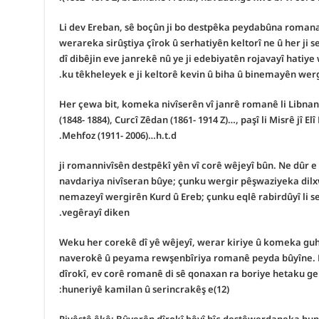
Li dev Ereban, sê boçûn ji bo destpêka peydabûna romana
werareka sirûştiya çîrok û serhatiyên keltorî ne û her j
dî dibêjin eve janrekê nû ye ji edebiyatên rojavayî hatiye 
ku têkheleyek e ji keltorê kevin û biha û binemayên wergi
Her çewa bit, komeka nivîserên vî janrê romanê li Libna
(1848- 1884), Curcî Zêdan (1861- 1914 Z)…, paşî li Misrê jî E
Mehfoz (1911- 2006)…h.t.d.
ji romannivîsên destpêkî yên vî corê wêjeyî bûn. Ne dûr e
navdariya nivîseran bûye; çunku wergir pêşwaziyeka dilx
nemazeyî wergirên Kurd û Ereb; çunku eqlê rabirdûyî li ser
vegêrayî diken.
Weku her corekê dî yê wêjeyî, werar kiriye û komeka guh
naverokê û peyama rewşenbîriya romanê peyda bûyîne. 
dîrokî, ev corê romanê di sê qonaxan ra boriye hetaku g
huneriyê kamilan û serincrakêş e(12):