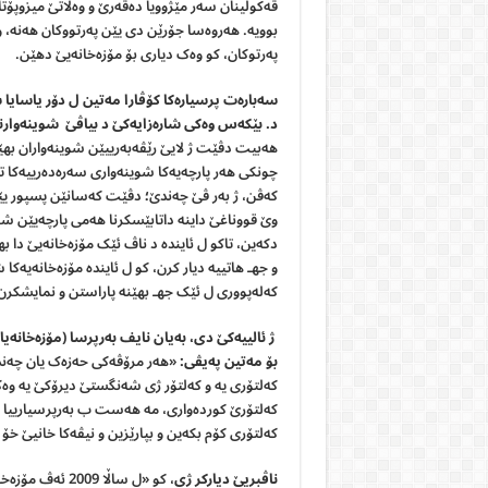
ڤەکولینان سەر مێژوویا دەڤەرێ و وه‌ڵاتێ میزوپ
بوویە. هەروەسا جۆرێن دی یێن پەرتووکان هەنە، و
پەرتوکان، کو وەک دیاری بۆ مۆزەخانەیێ دهێن.
سەبارەت پرسیارەکا كۆڤارا مەتین ل دۆر یاسایا 
د. بێکەس وەکی شارەزایەکێ د بیاڤێ شوینه
وار
هەبیت دڤێت ژ لایێ رێڤەبەرییێن شوینه‌واران بهێن
چونکی هەر پارچەیەکا شوینه‌واری سەرەدەرییەکا تا
کەڤن، ژ بەر ڤێ چەندێ؛ دڤێت کەسانێن پسپور یێن ش
وێ قووناغێ داینە داتابێسکرنا هەمی پارچەیێن شو
دکەین، تاکو ل ئایندە د ناڤ ئێک مۆزەخانەیێ دا ب
و جهـ هاتییە دیار کرن، کو ل ئایندە مۆزەخانەیە
کەلەپووری ل ئێک جهـ بهێنە پاراستن و نمایشکرن
ژ ئالییەکێ دی، بەیان نایف بەرپرسا (مۆزەخانەی
بۆ مەتین پەیڤی:
«هەر مرۆڤەکی حەزەک یان چەند ح
کەلتۆرى یە و کەلتۆر ژی شەنگستێ دیرۆکێ یە وەک 
کەلتۆرێ کوردەواری، مە هەست ب بەرپرسیارییا د
کەلتۆری کۆم بکەین و بپارێزین و نیڤەکا خانیێ خۆ 
ناڤبریێ دیارکر ژی
، کو «ل ساڵا 9