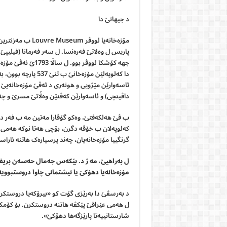
د جیھانێ دا
مۆزەخانەیا لووڤر
پاریس ل وەلاتێ فەرەنسا. ل سەر فەرمانا (فیلیپێ 
جھە کۆشکا لووڤر ب
ئاسەوارێن مێژویی و ھونەری د ئەڤێ مۆزەخانەیێ دا 
داڤینچی) و ئاسەوارێن کەڤنێن وەڵاتێ مسرێ و چەن
ب ڤێ هه‌لكه‌فتێ، وه‌كو گۆڤارا مه‌تین مه‌ ب فه‌ر 
كه‌لوپه‌لان ب خۆڤه‌ دگرن، بۆچى هه‌تا نوكه‌ هه‌مى ن
گرنگییا مۆزەخانەیان، چەند پرسیارەک ھاتنە ئارا
ل بەراهیێ، مە ژ د. بێکەس جەمال حەسەن بریفك
مۆزەخانەیا دھۆکێ یا نیشتمانی چاوا دروستبوویە
ل ھەمی عێراقێ پێکڤە ھاتنە دروستکرن. بۆ کۆمکرنا
شارستانییەتا پارێزگەھا دھۆکێ».