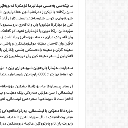
د. بێکەسی بەحسی میکانیزما کۆمکرنا کەلوپەلێن
سێ رێکانە: یا ئێکێ ژ دەرئەنجامێن هەلکولینێن ش
شوینه‌واری، کو ب شێوەیه‌کێ زانستی کار ل ڤان 
کرن بۆ دیارکرنا مێژوویا وان و ئەگەرێ دروستبوون
مۆزەخانێ. رێکا دویێ یا کۆمکرنێ ئەوە، کو گەلەک
وان ڤه‌، وەک دیاری ددەنە مۆزه‌خانێ و پاداشت ژ
ناڤێن وان کەسان دهێنە دوکیۆمێنتکرن و پاشى ده
دهێنە گرتن و دهێنە رادەستکرن پشتی رێکارێن ی
ڤەکولین ل سەر دهێتە کرن و ل دویماهییێ ژی ده
سەبارەت هژمارا پارچەیێن شوینه
واری یێن د مۆز
کو «هەتا نها پتر ژ 6000 پارچەیێن شوینه‌واری تێدا ھاتینە کۆمکرن و پاراستن».
ل سەر پرسیارەکا مە، بۆ زانینا پشکێن مۆزەخانەی
نیشتمانی ژ سێ هۆلێن سەرەکی پێک دهێت و بیس
ناڤەراست تا دویماهییا سەردەمێ ئوسمانی، ئەو 
مۆزەخانا دهۆکێ یا نیشتمانى، پەرتوکخانەیەکێ
«پەرتوکخانەیەک د ناڤ مۆزەخانەیێ دا هەیە، .ب
راپورت یان ئەو پەرتووکێن هاتینە دروستکرن دەرئ