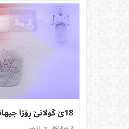
18ێ گولانێ ڕۆژا جیھانی یا مۆزەخانەیان
ئایار 5, 2024
911 ديتن