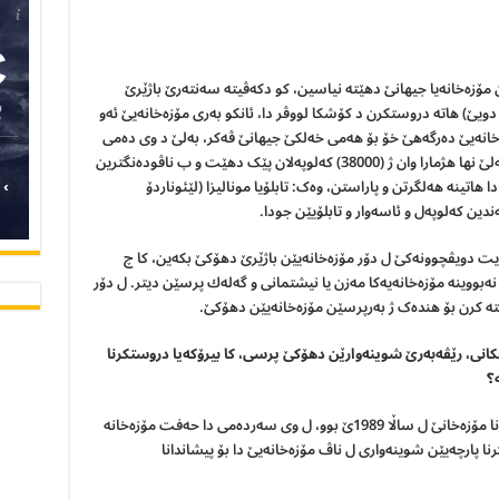
C
 Louvre Museum ب مەزنترین مۆزەخانەیا جیھانێ دھێتە نیاسین، کو دکەڤیتە سەنتەرێ باژێرێ
دویێ) ھاتە دروستکرن د کۆشکا لووڤر دا، ئانکو بەری مۆزەخانەیێ ئەو
وو. ل ساڵا 1793ێ ئەڤێ مۆزەخانەیێ دەرگەھێ خۆ بۆ ھەمی خەلکێ جیھانێ ڤەکر، به‌لێ د وی ده‌می
دا کەلوپەلێن مۆزەخانێ ب تنێ 537 پارچه‌ بوون، بەلێ نھا ھژمارا وان ژ (38000) کەلوپەلان پێک دھێت و ب ناڤودەنگترین
ھاتینە ھەلگرتن و پاراستن، وەک: تابلۆیا مونالیزا (لێئوناردۆ
›
دین کەلوپەل و ئاسەوار و تابلۆیێن جودا.
دیت دویڤچوونه‌كێ ل دۆر مۆزه‌خانه‌یێن باژێرێ دهۆكێ بكه‌ین، كا چ
ه‌بووینه مۆزه‌خانه‌یه‌كا مه‌زن یا نیشتمانى و گه‌له‌ك پرسێن دیتر.‌ ل دۆر
ستە کرن بۆ ھندەک ژ بەرپرسێن مۆزەخانەیێن دھۆکێ.
انى، رێڤەبەرێ شوینه
وارێن دهۆکێ پرسی، کا بیرۆکەیا دروستکرنا
؟
د بەرسڤێ دا به‌رێزى گۆت كو «بیرۆکەیا دروستکرنا مۆزەخانێ ل ساڵا 1989ێ بوو، ل وی سەردەمی دا حەفت مۆزەخانە
 پارچەیێن شوینه‌واری ل ناڤ مۆزەخانەیێ دا بۆ پیشاندانا