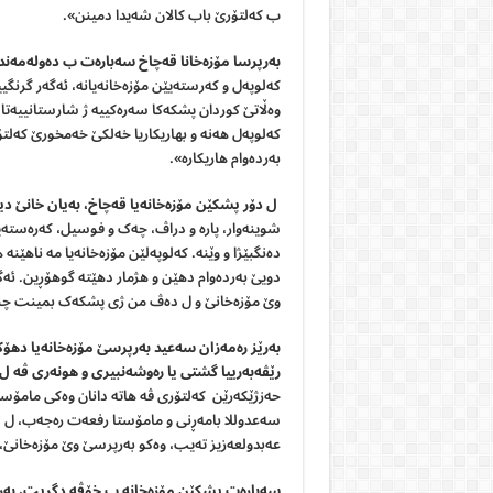
ب کەلتۆرێ باب کالان شەیدا دمینن».
بەرپرسا مۆزەخانا قەچاخ سەبارەت ب دەولەمەندی
کەلوپەل و کەرستەیێن مۆزەخانەیانە، ئه‌گەر گرنگ
وه‌ڵاتێ کوردان پشکەکا سەرەکییە ژ شارستانییەتا
کەلوپەل هەنە و بهاریکاریا خەلکێ خەمخورێ کەلتۆ
بەردەوام هاریکارە».
ل دۆر پشکێن مۆزەخانەیا قەچاخ، بەیان خانێ دیا
شوینه‌وار، پارە و دراڤ، چەک و فوسیل، کەره‌ستەی
دەنگبێژا و وێنە. کەلوپەلێن مۆزەخانەیا مە ناهێنە ه
دویێ بەردەوام دهێن و هژمار دهێتە گوهۆڕین. ئە
وێ مۆزه‌خانێ و ل دەڤ من ژی پشکەک بمینت چنکو
بەرێز رەمەزان سه
عید بەرپرسێ مۆزەخانەیا دھۆک
رێڤه
به
رییا گشتى یا ره
وشه
نبیرى و هونه
رى ڤه
ل 
حەزژێکەرێن کەلتۆری ڤە هاتە دانان وەکی مامۆستایا
عه‌بدولعه‌زیز ته‌یب، وه‌كو به‌رپرسێ وێ مۆزه‌خانێ
سەبارەت پشکێن مۆزەخانە ب خۆڤە دگریت، بەر