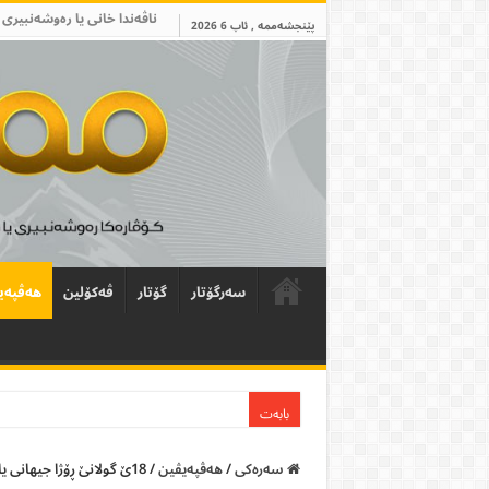
ناڤەندا خانی یا رەوشەنبیری 
پێنجشەممە , ئاب 6 2026
سەرگۆتار
گۆتار
ڤەکۆلین
ھەڤپەی
بابەت
سەرەکی
/
ھەڤپەیڤین
/
18ێ گولانێ ڕۆژا جیھانی یا مۆزەخانەیان