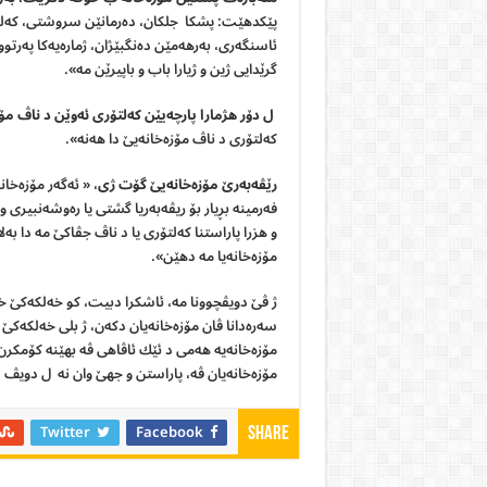
پێکدهێت: پشکا جلكان، دەرمانێن سروشتی، کەلوپ
ئاسنگەری، بەرهەمێن دەنگبێژان، ژمارەیەکا پەرتو
گرێدایی ژین و ژیارا باب و باپیرێن مە».
ل دۆر هژمارا پارچەیێن کەلتۆری ئەوێن د ناڤ مۆ
کەلتۆری د ناڤ مۆزەخانەیێ دا هەنە».
رێڤەبەرێ مۆزەخانەیێ گۆت ژی
، « ئەگەر مۆزەخان
فەرمینە بڕیار بۆ ریڤەبەریا گشتی یا رەوشەنبیری 
و هزرا پاراستنا کەلتۆری یا د ناڤ جڤاکێ مە دا بەلا
مۆزەخانەیا مە دهێن».
ژ ڤێ دویڤچوونا مه‌، ئاشكرا دبیت، كو خه‌لكه‌كێ خه
سه‌ره‌دانا ڤان مۆزه‌خانه‌یان دكه‌ن، ژ بلى خه‌لكه‌كێ
مۆزه‌خانه‌یه‌ هه‌مى د ئێك ئاڤاهى ڤه‌ بهێنه‌ كۆمكرن
مۆزه‌خانه‌یان ڤه‌، پاراستن و جهێ وان نه‌ ل دویڤ ش
Twitter
Facebook
Share