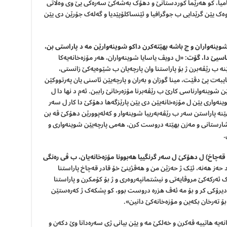
ۆتامیا، کو هەرێما کوردستانێ و دهۆک بەشەکێ سەرەکی یێ وی وەڵاتی
ەک یێن گرێدایی ب جوگرافیا و ئێنساکلۆپێدیا و گەلەک جۆرێن دی یێن
شوینه
واران و چ باشە بهێتەکرن داکو شوینه
وارێن مە د پاراستى بن،
ناسیێ دا، گۆت
: «ل دویڤ یاسایا شوینه‌واران، هەر مۆزەخانەیەکا
ە ب رێڤەبرن ژ بۆ پاراستنا وان پارچەیان ب شێوەیه‌کێ زانستی،
یبەت پێ دڤێت، مینا گوزان و بەران و پارچەیێن ئاسنی یان پەرتووکێن
وینه‌وارناسی کارێ ب رێڤەبرنا مۆزه‌رخانێ راببن. ئەم د نها دا ل
ینه‌واری یێن ل مۆزەخانەیێن دی یێن پارێزگەها دهۆکێ دا کار ل سەر
هێنە پاراستن سەر ب رێڤەبەرییا شوینه‌وار و کەلەپوورێن دهۆکێ ڤە بن
کا شارستانی و مەزن بهێتە دروست کرن، هەمی پارچەیێن شوینه‌واری و
.
ا قەچاخ) ل دهۆکێ ل سەر گرنگییا هەبوونا مۆزەخانەیان، ب ڤی رەنگی
ەز هەنە، ئێک ژ حەزێن من و هەڤژینێ خۆ قادر قەچاخ پاراستنا
ئەرکەکێ مروڤایەتی و نیشتمانپەروەری و ژ بۆ کۆمکرن و پاراستنا
یرۆکی کر و بۆ مە ئەڤ هزرە دروست بوو، کو پشکەک ژ کەره‌ستێن
بۆ تەرخان بکەین و مۆزەخانەکێ دانین».
200 ئەڤ مۆزەخانەیە هاتییە ڤەکرن و خەلکێ مە و یێن بیانی ژی سەرەدانا وێ دکەن و