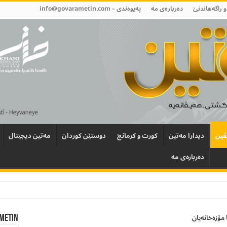
و راگەھاندنێ
دەربارەی مە
پەیوەندی –
info@govarametin.com
ڤین
دیدارا مەتین
کورت و کرمانج
دوستێن کوردان
مەتین دیجیتال
دەربارەی مە
Metin