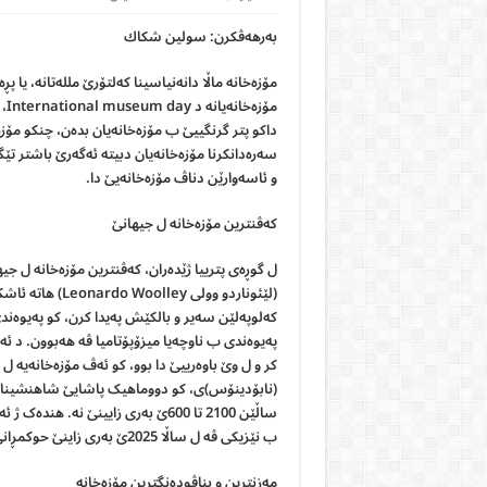
بەرهەڤکرن: سولین شكاك
مۆ
داکو پتر گرنگییێ ب مۆزەخانەیان بدەن، چنکو مۆزە
سەرەدانکرنا مۆزەخانەیان دبیتە ئەگەرێ باشتر تێ
و ئاسەوارێن دناڤ مۆزەخانەیێ دا.
كەڤنترین مۆزەخانە ل جیهانێ
(لێئوناردو وولی
کەلوپەلێن سەیر و بالکێش پەیدا کرن، کو پەیوەند
پەیوەندی ب ناوچەیا میزۆپۆتامیا ڤە ھەبوون. د ئ
(نابۆدینۆس)ی، کو دووماھیک پاشایێ شاھنشینا با
ساڵێن 2100 تا 600ێ بەری زایینێ ن
ب نێزیکی ڤە ل ساڵا 2025ێ بەری زاینێ حوکمڕانی دکر و چەندین نڤیسینێن بزماری ژی ھاتینە دیتن.
مەزنترین و بناڤودەنگترین مۆزەخانە