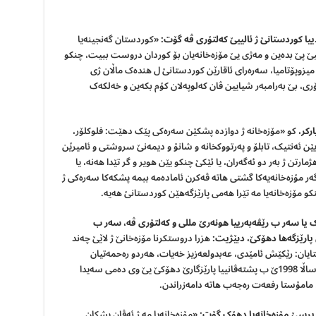
یا کوردستانێ ژ ئالییێ کەلتۆری ڤە گۆت:
«کوردستان گەنجینەیا
ییێ پێ بدەین و مەژی یێ مۆزەخانەیان بۆ کوردان دروست ببیت، چنکو
 میزوپۆتامیا، سەرەرای ئاقارێن کوردستانێ ل هندەک ماڵان ژی
ری، بێ بەرامبەر شیایین ڤان کەلوپەلان کۆم بکەین و خەلکەک
رکر
، کو «مۆزەخانە ژ دوازدە پشکێن سەرەکی پێک دهێت: فلوکلۆر،
ێن ئەنتیک، تابلۆ و پەرتووکخانە و شانۆ و دیمەنێ سروشتی و ئامیرێن
ژمارتن ژ بەر دو ئەگەران، یا ئێکێ چنکو یێن هویر و گر تێدا هەنە، یا
گەر مۆزەخانەیەکا گشتی هاتە ڤەکرن ئامادەمە ببمە پشکەکا سەرەکی ژ
 مۆزەخانەیا مە تێرا هەمی پارێزگەهێن کوردستانێ هەیە.
 یا سەر ب رێڤەبەرییا هونەرێ مللی و کەلتۆری ڤە، سه
ر ب
پارێزگه
ها دهۆكێ، دبێژیت:
هزرا دروستکرنا مۆزه‌خانێ ژ لاێێ چەند
ن: رێکێش ئامێدی، عه‌بدولعه‌زیز خه‌یات، هه‌ردو ره‌حمه‌تیان
سه‌عدوللا بامه‌ڕنی و مامۆستا رفعه‌ت ره‌جه‌ب، ل ساڵا 1998ێ ب پشتەڤانییا پارێزگارێ دهۆکێ یێ وى ده‌مى سه‌یدا
، مامۆستا رفعه‌ت ره‌جه‌ب هاتە دامەزراندن.
پرسێ مۆزەخانەیا دهۆک گۆت:
«مۆزەخانەیا مە ژ ئەڤان پشکان