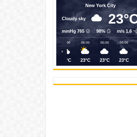
New York City
23°
Cloudy sky
mmHg
765
98%
1.6 m/s
10:00
09:00
08:00
07:00
06:00
05:00
04:00
‹
27°C
26°C
25°C
24°C
23°C
23°C
23°C