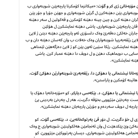
 مۆزەخانێ ژی کر و گۆت:
«میکانزما کۆمکرنا پارچەیێن شوینه‌واری ب
وینه‌واری یێن دهێنەکرن ل گرێن شوینه‌واری و جهێن جۆرا و جۆر یێن
گران دهێنە کرن و چین چینە دهێنە کۆمکرن و ڤەکولین ل سەر دهێنە
ا ڤان پارچەیێن شوینه‌واری، پاشى دهێنە نمایشکرن ل هۆلێن
 جاران خەلکێ دەڤەرێ وەک دلسۆزی ئەو پارچەیێن دهێنە دیتن ژ لایێ
 لایێ رێڤەبەرییا شوینه‌واران وەک خەلات ب وان کەسان دهێتە دان و ب
ێنە نمایشکرن. رێکا سێیێ ئەون یێن کو ژ لایێ دەزگەهێن ئێمناهی
اسایی ب دویماهیک دهێن و ل دویڤ دا دهێنە عمبار کرن. پاشى
ێنە نمایشکرن».
ەخانا نیشتمانی یا دهۆکێ دا، رێڤەبەرێ شوینه
وارێن دهۆکێ گۆت،
ا نیشتمانی یا دهۆکێ، د. بێکەسی دیارکر،
کو «مۆزەخانەیا دهۆک یا
ت چەرخێن مێژوویی بخۆڤە دگریت، هەر ل چەرخێ بەردینی یێ
پارچە ل دویڤ سەردەم و جۆرێن پارچەیان دهێنە نمایشکرن».
 ژی ل خۆ دگریت، ل دۆر ڤێ پەرتوکخانەیێ، د، بێکەسی گۆت
، کو
ەشەکێ وێ پێکدهێت ل وان ئەنجامێن هەلکولینێن شوینه‌واری چ وەک
ەنجامێ هەلکولینێن شوینه‌واری، دیسان پەرتووکێن مێژوویێ، کو