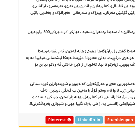
ەلێن ناڤمالێ، کەلوپەلێن چاندنێ یێن بەرێ، بەرهەمێ دارتاشیێ،
وکێن گۆتنێن مەزنان، چیرۆک و سەرهاتی، حەیرانۆک و چەندین باتێن
زەخانێ دا، سه
یدا رەمەزان سعید ، دیارکر
، کو «نێزیکی500 پارچەیێن
ەیەکا گشتی ل پارێزگەها دهۆکێ هاتە ڤەکرن، ئەم رێڤەبەرییەکا
و هونەری دزڤڕیت، بەلێ هەبوونا مۆزەخانەیەکا نیشتمانی هیڤییا مە یە
ڤ بوویی، ژبەرکو تا نها، کەلوپەل ژ لایێ خەلکی ڤە وه‌كو دیارى بۆ
‌مخوور یێ هه‌ى و حه‌زژێكه‌رێن كه‌له‌پوور و شوینه‌وارێن كوردستانێ
 بیانى ژى، له‌وا ئه‌م وه‌كو گۆڤارا مه‌تین ب گرنگى دبینین، ئه‌ڤ
 و ب رێیه‌كا زانستى ئه‌و كه‌لوپه‌ل بهێنه‌ پاراستن، چونكى د هنده‌ك
ێوازه‌كێ زانستى یه‌، ژ بلى به‌رته‌نگییا جهى و شێوازێ به‌رچاڤكرنێ!!.‌
Pinterest
LinkedIn
Stumbleupon