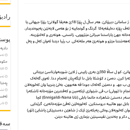
رادیۆ
مۆزەخانە ماڵا دانەنیاسینا که‌لتۆرێ مللەتانە، یا پڕە ژ سامانێ دیرۆکێ. ھەر ساڵ ل ڕۆژا 18ێ ھەیڤا گولانێ؛ رۆژا جیهانی یا
زەخانەیانە د International museum day، ئەڤ ڕۆژە دەلیڤەیەکا گرنگ و گونجاییە ژ بۆ ھەمی لایەنێن په‌یوه‌ندیدار،
خانە جھێ پاراستنا میراتێ مێژوویی، زانستی، ھونەری و کەلتۆرینە.
پوست
گەھەشتنا مێژو و ھونەرێ ھەر ملەتەکی ب رێیا دیتنا ئەوان کەل و پەل
دادپەر
تەمموو
حکومە
ئایار 23, 
ل گوڕەی پترییا ژێدەران، کەڤنترین مۆزەخانە ل جیهانێ، کو ل ساڵا 350ێ بەری زایینی ژ لایێ شوینه‌وارناسێ بریتانی
تەمموو
 Leonardo Woolley) ھاتە ئاشکەرا کرن، دەمێ د کۆشکا بابل دا لێگەڕیان ئەنجام ددا. ئەوی گەلەک
ڕەخنا
ی ب جهـ و دەمێن گەلەک جودا ڤە ھەبوون، بەلێ پترییا وان کەلوپەلان
تشرین
ەنجام دا (وولی) ب ڤی شێوازی ئێکەمین و کەڤنترین مۆزەخانە ئاشکەرا
ئەفسا
کر و ل وێ باوەرییێ دا بوو، کو ئەڤ مۆزەخانەیە ل سەر دەستێ شاھزادە خانما بابلی (نانا Ennigaldi-Nana) کچا
بل بوو ھاتییە دروستکرن. کەلوپەلێن ئەڤێ مۆزەخانەیێ، گرێدایی
ئاب 8, 3
ە. ھندەک ژ ئەوان کەلوپەلان وەکی پەیکەرێ ئێک ژ شاھێن دەستپێکێ پاشایێ (ئۆر)
سەقـ