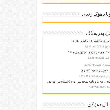
یا دھۆک زندی
ێ بەربەلاڤ
وەری د (کۆمار)ا (ئەفلاتۆن)ی دا
ز 8, 2024
4,622
ت چییە و جۆر و ئەرکێن وێ چنە؟
2023
3,685
ز 7, 2025
3,167
 ئەدەبی و سەرهلدانا وێ
ی دووەم 8, 2023
3,119
نە… بنەما و تایبەتمەندییێن وێ ئەفسانەیێن كوردی
202
3,087
ا ل دھۆکێ