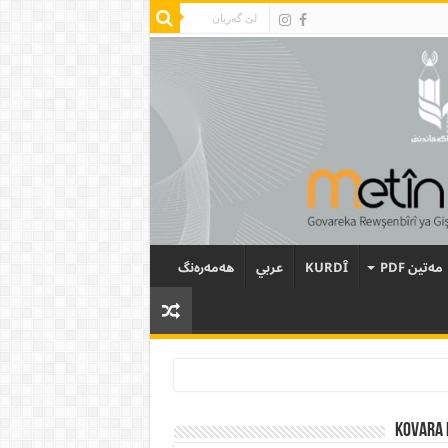
مەتین PDF
KURDÎ
عربي
هەمەرەنگ
Kovara 