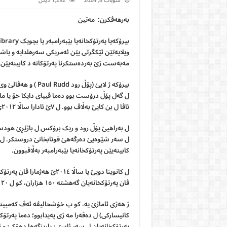
شوبات 8, 2024
1,292 ديتن
بەرهەڤکرن: مەتین
ویلایەتێن ئێکگرتی یێن ئەمریکی سەرهلدایە و پا
مەبەست ژێ بەردەستکرنا پەرتۆکانە د کابینەیێن 
ل گەل پۆڵ درۆست بوو دەما ڤییای دایکا خۆ یا م
ئاڤا ل بن کایێ بەڵاڤ بوو. ل ٧ێ ئادارا ساڵا ٢٠١٢ێ گەهشتە ٣٤ ویلایەتان و ١٧ وەڵاتین دی ل جیهانێ.
کابینەیێن پەرتۆکخانەیا بێبەرامبەر بەڵاڤبوون.
ڤان پەرتۆکخانەیان گەهشتە ١٥٠ هزاران، کو ل ١٢٠ وەڵاتان د بەربەڵاڤن.
کانیسارکی) ل دەڤەرا مە ژی پەیدابوو؛ دەما پەرتۆکخ
پەرتۆکخانەیان ل سەر ئاستێ پاریزگەها دهۆکێ و ئیدارەیا سەر