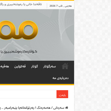
ناڤەندا خانی یا رەوشەنبیری و راگ
هەینی , ئاب 7 2026
سەرگۆتار
گۆتار
ڤەکۆلین
ھەڤپەی
دەربارەی مە
بابەت
سەرەکی
/
هەمەرەنگ
/
پەرتۆکخانەیا بێبەرامبەر ..