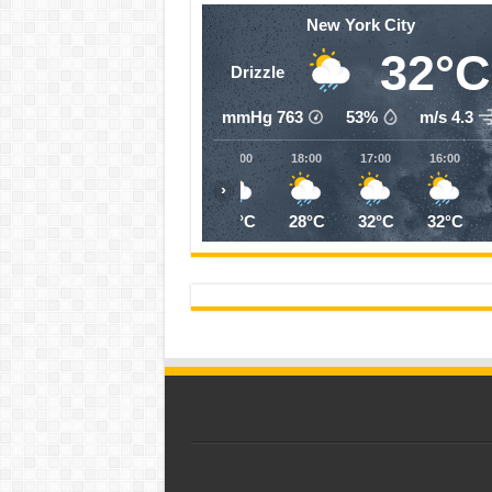
New York City
32°C
Drizzle
mmHg
763
53%
4.3 m/s
22:00
21:00
20:00
19:00
18:00
17:00
16:00
‹
26°C
26°C
26°C
26°C
28°C
32°C
32°C