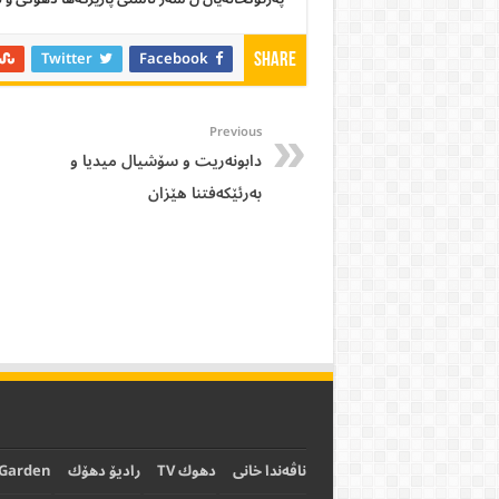
Twitter
Facebook
Share
Previous
دابونەریت و سۆشیال میدیا و
بەرئێكەفتنا ھێزان
ناڤەندا خانی
دهوك TV
رادیۆ دهۆك
 Garden