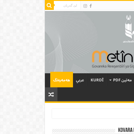
مەتین PDF
KURDÎ
عربي
هەمەرەنگ
Kovara 