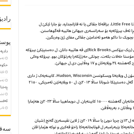
رادیۆ
بیرۆکەیا پەرتۆکخانەیا بێبەرامبەر یا بچویک Little Free Library، بزاڤەکا جڤاکی یا نە قازانجدارە، بۆ جارا ئێکێ ل
شڕا ئەڤ بیرۆکەیە بۆ سەرانسەری جیهانێ هاتییە ڤەگوهاستن.
بچویک دا داکو هەمو ئەندامێن جڤاکی مفای ژێ وەربگرن.
پوست
بیرۆکە ژ لایێ (پۆڵ رود Paul Rudd ) و هەڤالێ وی (ریک برۆکس Rick Brooks)ى ڤە هاتییە دانان. ل دەستپێکێ بیرۆکە
دادپەر
امۆستا خەلات بکەت، چونکی حەزژێکەرا پەرتۆکان بوو. بیرۆکە وەکی
تەمموو
حکومە
ئایار 23, 
ل بەراهیێ پۆڵ رود و ریک برۆکس ل باژێڕێ هودسۆن ل ویلایەتا ویسکونسن Hudson, Wisconsin، کابینەیەک ژ داری
تەمموو
ل سەر شێوەیێ دەرگەهێ قوتابخانێ دروستکر. ل گەل دەستپێکا شوباتا ساڵا ٢٠١٣ێ، ل ٥٠ ویلایەتێن ئەمریکی، ٢١٥٠
ڕەخنا
تشرین
ئەفسا
ل کانوینا دویێ یا ساڵا ٢٠١٤ێ هەژمارا ڤان پەرتۆکخانەیان گەهشتە ١٥٠٠٠ کابینەیان. ل دویماهییا ساڵا ٢٠٢٣ێ هەژمارا
ئاب 8, 3
ژ هەژی ئاماژێ یە، کو ب خۆشحالیڤە ئەڤ کەمپینە ل ١٣ێ چریا دویێ یا ساڵا ٢٠١٩ێ ژ لایێ نڤیسه‌رێ گه‌نج (شیان
انەیەکا بێبەرامبەر ل قوتابخانەیەکا زاخۆ ڤەکری و نوکە هژمارا ڤان
سەقـ
بخۆ یا زاخۆ گەهشتییە ٥٨ پەرتۆکخانەیان.