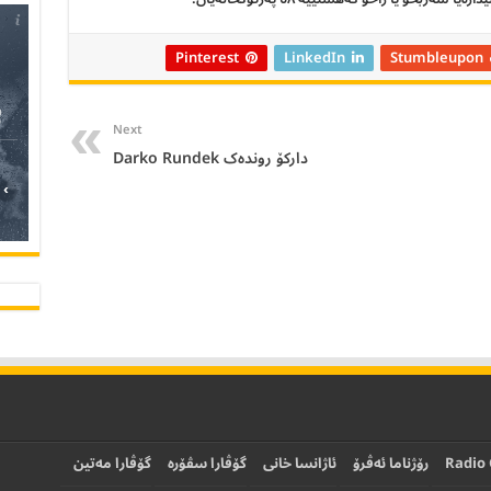
Pinterest
LinkedIn
Stumbleupon
Next
دارکۆ روندەک Darko Rundek
›
Radio
رۆژناما ئەڤرۆ
ئاژانسا خانی
گۆڤارا سڤۆرە
گۆڤارا مەتین