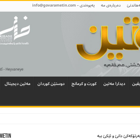
ەھاندنێ
دەربارەی مە
پەیوەندی –
info@govarametin.com
ڤین
دیدارا مەتین
کورت و کرمانج
دوستێن کوردان
مەتین دیجیتال
 پەرتۆکەکێ دانێ و ئێکێ ببە
Metin