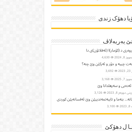
یا دھۆک زندی
ێ بەربەلاڤ
وەری د (کۆمار)ا (ئەفلاتۆن)ی دا
ز 8, 2024
4,630
ت چییە و جۆر و ئەرکێن وێ چنە؟
2023
3,692
ز 7, 2025
3,168
 ئەدەبی و سەرهلدانا وێ
ی دووەم 8, 2023
3,126
نە… بنەما و تایبەتمەندییێن وێ ئەفسانەیێن كوردی
202
3,100
ا ل دھۆکێ