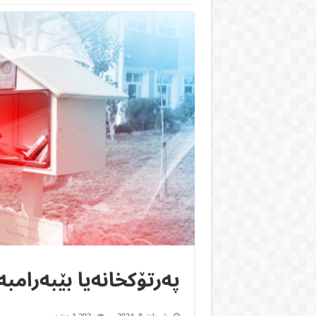
پەرتۆکخانەیا بێبەرامبە