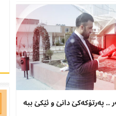
ر .. پەرتۆکەکێ دانێ و ئێکێ ببە