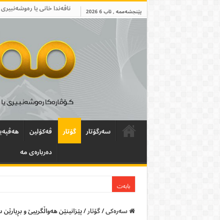
ناڤەندا خانی یا رەوشەنبیری 
پێنجشەممە , ئاب 6 2026
سەرگۆتار
گۆتار
ڤەکۆلین
ھەڤپەی
دەربارەی مە
بابەت
سەرەکی
/
گۆتار
/
پێزانينێن هەواڵگريیێ و بڕیارێ