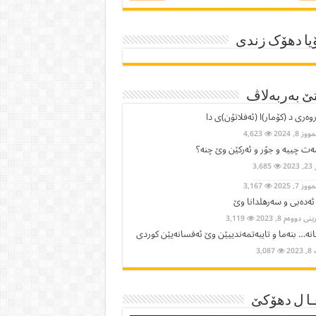
یا دھۆک زندی
ێ بەربەلاڤ
وەری د (کۆمار)ا (ئەفلاتۆن)ی دا
ز 8, 2024
4,623
ت چییە و جۆر و ئەرکێن وێ چنە؟
2023
3,685
ز 7, 2025
3,167
 ئەدەبی و سەرهلدانا وێ
ی دووەم 8, 2023
3,119
نە… بنەما و تایبەتمەندییێن وێ ئەفسانەیێن كوردی
202
3,087
ا ل دھۆکێ