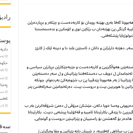
رادیۆ
 هەبوونا گەفا بەرى بهێنه رويدان بۆ كاربەدەست و چێكەر و بڕياردەرێن
ڤیيه گرنگى پێ بهێتەدان ب رێكێن نوى و كۆمكرن و بدەستخستنا
كنولوژيایا پێشكەفتى.
پوست
 سەر، دهێته دارێژتن و دانان د ئاستێن بلند دا و دبيته ئێك ژ كارێ
دادپەر
تەمموو
حکومە
ەستەیێن هەواڵگرییێ و كاربەدەست و جێبەجێكارێن بڕيارێن سياسى و
ئایار 23, 
 ئەنجامدان ل دويڤ ب دەستكەفتنا پێزانينان و ل سەر دەستەیێن
تەمموو
ێزانينا ژ بەر هەبوونا پێدڤیيا پێ ب شێوەیه‌كێ بەردەوام. چونكە
ڕەخنا
پێزانين يا هويربين بيت و دروست بيت، دەرئەنجامێن سەركەفتنێ پتر
تشرین
ئەفسا
ن دەروونى وەسا خويا دكەن، مێشكێ مرۆڤى ل دەمێ شرۆڤەكرنێ بەر ب
ئاب 8, 3
یيێ دا پێدڤى بكارئينانا ئاميره‌ و ڤەكۆلينا پیشەيى دبیت. بكارئينانا
ه هاندەر بۆ گەهشتن بۆ راستیيان و پێزانينێن دروست و گونجایی.
سەقـ
ێ ب ساناهى كەفتينه، د شیيان دايه پێزانين و مفا وەرگرتن ژ