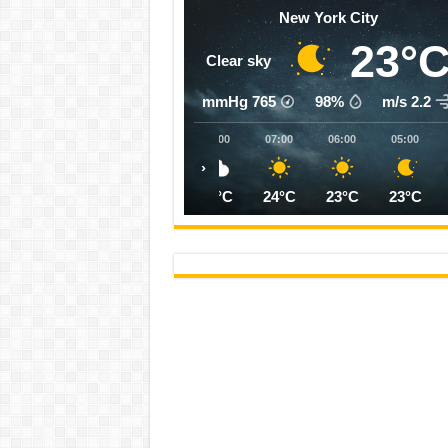
New York City
23°
Clear sky
mmHg
765
98%
2.2 m/s
11:00
10:00
09:00
08:00
07:00
06:00
05:00
‹
29°C
28°C
27°C
25°C
24°C
23°C
23°C