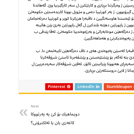
رسيێن ژ وەرگرتنا بڕيارى و كارتێكرن ل سەر كارگێرىيا وێ.
گەهاندنا
ى گيرۆبوون.
ژ بەر كورتیيا دەمى و مژويل بوونا كاربدەستێن حكومەتێ
خستنا هاوسەنگیيێ د ناڤبەرا هزركرنا كوير و كورتيیا دەرئەنجامان
چوون ژ راپورتێن دهێته بلندكرن ل گەل راپورتێن بەرێ يێن هاتينه
 دەزگەهێن موخابه‌راتێ و بەرژەوەندیيا حكومەتێ، ئەڤا پێدڤى ب
ێن پەيوەندیكرنێ و هەماهەنگیيێ.
اڤبەرا كەسێن پەيوەندى هەى د ناڤ دەزگەهێن تايبەتمەن دا. ب
 دێ بنه ئەگەر بۆ پێشئێخستن و پێشڤەبرنا ئاستێ شرۆڤەكرنا
سەرەڕاى هەبوونا پێزانینێن ئالۆز، ئەڤێن شرۆڤەكار سەرەدەرییێ ل
انا ژ لايێ دروستكەرێن بڕيارێ.
Pinterest
LinkedIn
Stumbleupon
Next
دویماهيك بۆ كێ يه‌ په‌رتووكا
كاغه‌زى يان يا ئه‌لكترۆنى؟