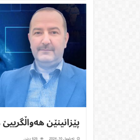
پێزانينێن هەواڵگريیێ
ئەیلوول 10, 2024
626 ديتن