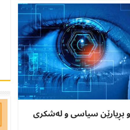
 و بڕیارێن سیاسی و لەشکری