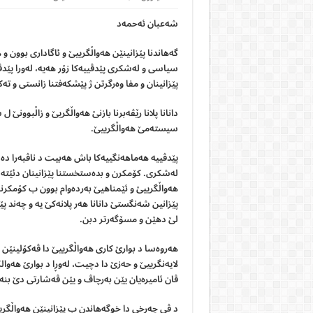
شەعبان ئەحمەد
گەهاندنا پێزانينێن هەواڵگرییێ و ئاگادارى بوون و
سياسى و لەشكرى پێدڤیيەكا زۆر هەیە، لەورا پێد
پێزانينان و مفا وەرگرتن ژ پێشكەفتنا زانستى و تە
دانانا پلانا رێڤەبرنا بازنێ هەواڵگریێ و زاڵبوونێ ل
سيستەمێ هەواڵگریيێ.
پێدڤیيه هەماهەنگیيه‌كا باش هەبيت د ناڤبەرا د
لەشكرى. كۆمكرن و بدەستخستنا پێزانينان دئێته
هەواڵگریيێ و ئێمناهیێ بەردەوام بوون ب كۆمكرنا پ
پێزانين شەنگستێ دانانا هەر پلانەكێ يه و چەند 
لێ دهێن و مسۆگەرتر دبن.
هەروەسا د بوارێ كارى هەواڵگریيێ دا ڤەكۆلينێ
لايەنگریيێ و حەزێ دا دچيت، لەوڕا د بوارێ هەوالگیر
ڤان ئاميره‌یان يێن بەرچاڤ و يێن ڤەشارتى دێ بن
د ڤى چەرخى دا خوگەهاندن ب پێزانينێن هەواڵگریي