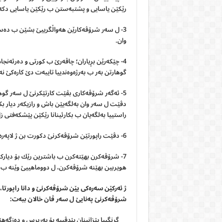
رێكێن ياسايى و پشتبەستن ب رێكێن ياسايى دكە
3- ل سەر شرۆڤەكارێن هەواڵگریيێ بشێن ب دەس
وان.
4- چێكەرێن بڕياران؛ چاڤەرێ ب كورتى و دەرئەنجا
گوهارتن بەر ب بەرژەوەندیيا تايبەت دێ كارەكێ 
5- ئەگەر شرۆڤەكاری بڤێت كارتێكرنێ ل سەر گوها
دڤێت ل سەر وان بەلگه‌یێن باش و رازیكەر ديار ب
راستیيا بەلگەيان ب بكارئينانا رێكێن پێشكەفتى ز
6- دڤێت راپورتێن شرۆڤەكرنێ دكورت بن ژ لاپەرەكی يان دویا نه‌بوورن، ژبەر نەبوونا دەمى بۆ چێكەرێن بڕيارێ.
7- شرۆڤەكرن بهێتەكرن ب باشترين رێك بۆ دياركر
هويربين بهێنه شرۆڤەكرن، ل دووماهيیێ وێنه ب رو
ژ ئەركێن سەرەكى يێن شرۆڤەكرنێ و دانا راپورتا،
شرۆڤەكرنێ پەنايێ ل سەر ڤان خالان ببەت:
گرنگيیا پێزانينان پێدڤییه‌ بۆ پەربرس و دەزگەه