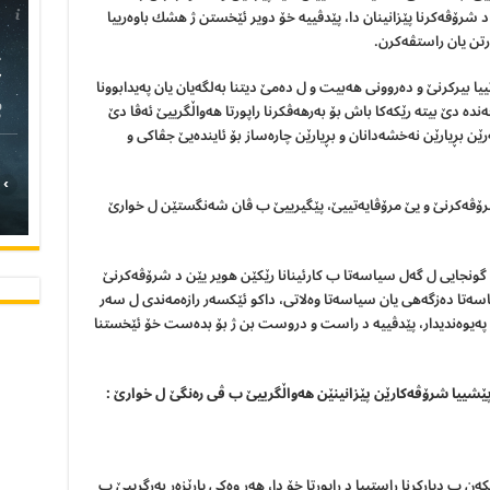
شرۆڤەكرنا پێزانينان دا، پێدڤیيه خۆ دوير ئێخستن ژ هشك باوەريیا
تن يان راستڤەكرن.
C
يا بيركرنێ و دەروونى هەبیت و ل دەمێ ديتنا بەلگه‌یان يان پەيدابوونا
نده دێ بيته رێكەكا باش بۆ بەرهەڤكرنا راپورتا هەواڵگریيێ ئەڤا دێ
ێن بڕيارێن نەخشه‌دانان و بڕيارێن چارەساز بۆ ئايندەیێ جڤاكى و
›
ۆڤەكرنێ و يێ مرۆڤايەتییێ، پێگیریيێ ب ڤان شەنگستێن ل خوارێ
ونجایی ل گەل سياسەتا ب كارئينانا رێكێن هوير يێن د شرۆڤەكرنێ
سەتا دەزگەهی يان سياسەتا وەلاتى، داكو ئێكسەر رازەمەندى ل سەر
 پەيوەنديدار، پێدڤیيه د راست و دروست بن ژ بۆ بدەست خۆ ئێخستنا
ێشيیا شرۆڤەكارێن پێزانينێن هەواڵگریيێ ب ڤى رەنگێ ل خوارێ :
ەن ب دياركرنا راستیيا د راپورتا خۆ دا، هەر وەكى پارێزەر بەرگرییێ ب