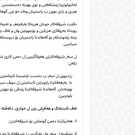
تەكنولوژیيا پێشكەفتى و نوى بهێنە دەستخستن. د 
هزری و رازى بوون ب راستیيان وەك خۆ بێى گوهار
دڤێت شرۆڤەكار خودان هزرەكا بەرفره‌هــ و نەرماتی
رويدانا بەروڤاژى هزركرن و بۆچوونێن وان و ئەڤ چە
بيته رێخوشكەر بۆ گەهاندنا راستيیان بۆ دروستكەر
سياسى.
ل سەر شرۆڤەكارێن هەواڵگریيێ ل دەمێ كارێ شر
بكه‌ن:
رژدبوون ل سەر ب دەست ئێخستنا ئارمانجێن گ
دا.
بەرهەڤكرنا راپورتێن ئاسايشێ ل دويڤ سيا
بهێتەدان.
گەهاندنا شرۆڤەكرنا پێدڤى بۆ جهێن
باوەریيێ.
ئەڤ ئاستەنگ و هەڤڕكی يێن ل خوارێ، دكەڤنه پ
1- هەلبژارتنا دەمێ گونجایی بۆ شرۆڤەكرنێ.
2- پێدڤیيه ل سەر وان بەرگرییێ ژ شرۆڤەكرنا خۆ بك