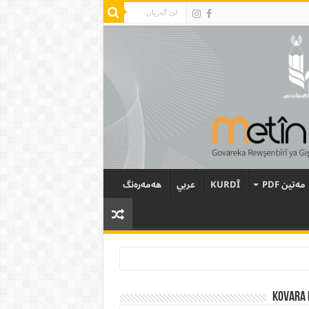
مەتین PDF
KURDÎ
عربي
هەمەرەنگ
Kovara 