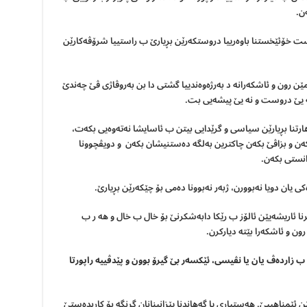
ن.
ت خۆئێخستنا باوەريیا دروستكەرێن بڕيارێ ب راستيیا شرۆڤەكارێن
مێن رون و ئاشكەرانە د بەرژەوەنديیا گشتى دا بن بەروڤاژى ڤێ چەندێ
نه يێ دروست و نە یێ پيشەيى بت.
رتنا بڕيارێن سياسى و گرێدایی بيتن ب ئاسايشا نەتەوەیى بكه‌ت،
كەن و بزاڤێ بکەن چاكترين بەلگه دەستنيشان بكەن و دويڤچوونا
انستى بكەن.
نا ئاريشه‌یێن ئالۆز ب رێكا دابەشكرنێ بۆ خال ب خال و هه ر ب
ن و ئاشكەرا بێته دياركرن.
 ب زارده
ڤ يان یا نڤیسى، ئێكسەر بێ گيرۆ بوون و پێدڤیيه راپورتا
ێن ئێمناهییێ.
هەستيارى يا گەهاندنا پێزانينانان گرنگه بۆ كاربدەستێ