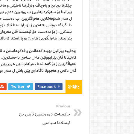
چێكرنا بڕيارێ و بەرچاڤ وه‌رگرتنا نەهێنى و مەت
پێزانينا بۆ سەركردايەتییێ ب زويترين دەم و بێ
ل سەر شرۆڤەكارێن هەواڵگریيێ، ب دەست خۆ ئێ
دا.
گرنگه دوپاتی بێتەكرن ژ بۆ پاراستنا ئێك بۆ
بلندكرن.
ژ بۆ بدەست خۆ ئێخستنا ڤان مەرجان ژ
پێزانينێن هەواڵگریيێ هەى ژ بۆ پاراستنا كەنال
پێدڤيیه پێزانين بهێنه گەهاندن و ڤەگوهاستن د ن
كارئينانا ڤان پێرابوونێن مه ل سەرى بەحسكرین،
هەواڵگریيێ ژ بۆ گەهشتنا دەرئەنجامێن هوير يێن 
گەل دكەن و هەبوونا ئاگادارى يێن باش ل سەر رويد
Twitter
Facebook
Share
Previous
حاكمیەت درووشمێ‌ ئاینی یێ‌
ئیسلاما سیاسی