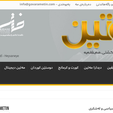
و راگەھاندنێ
دەربارەی مە
پەیوەندی –
info@govarametin.com
ڤین
دیدارا مەتین
کورت و کرمانج
دوستێن کوردان
مەتین دیجیتال
ن سیاسی و لەشکری
Metin