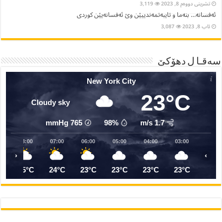
06:00
05:00
04:00
03:00
02:00
01:00
00:00
2
24°C
24°C
24°C
25°C
25°C
26°C
26°C
2