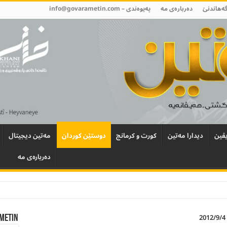
گەھاندنێ
دەربارەی مە
پەیوەندی –
info@govarametin.com
ڤین
دیدارا مەتین
کورت و کرمانج
دوستێن کوردان
مەتین دیجیتال
دەربارەی مە
Metin