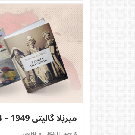
میرێلا گالیتى 1949 – 2012/9/4
ئەیلوول 11, 2023
922 ديتن