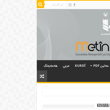
مەتین PDF
KURDÎ
عربي
هەمەرەنگ
Kovara 