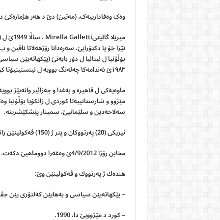
وەک وەفادارییەک، (مەتین) دێ د هەر هژمارەکێ دا
بۆڵۆنیا ل ئیتالیا ل دۆر بابه‌تێ (پێكهاته‌یێن سیاس
١٩٨٣ێ ئەندامەکا چەلەنگ بوویە ل ئینستیتیۆتا کوردی ل پاریسێ.
سه‌لاحه‌دین و سلێمانیێ، سمینار پێشكێشرینه‌.
نیزیكى (20) په‌رتووكان و پتر ژ (150) ڤه‌كولینێن زانستى نڤێسینه‌ و به‌لاڤكرینه‌.
مخابن رۆژا 4/9/2012ێ وه‌غه‌را دووماهیێ دكه‌ت.
هنده‌ك ژ په‌رتووك و ڤه‌كولینێن وێ:
– پێكهاته‌یێن سیاسى و به‌هایێن كه‌لتۆرى یێن جڤاكێ ك
– كورد د مێژوویێ دا، 1990.