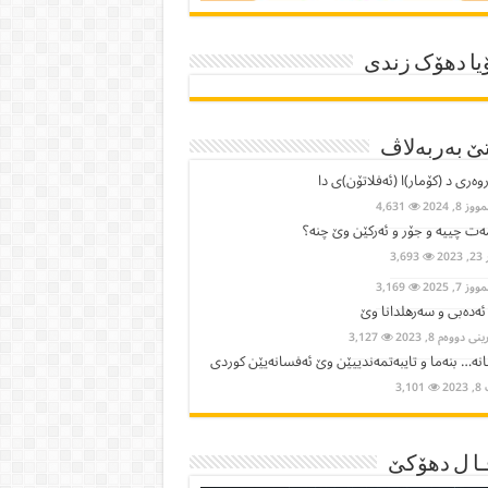
یا دھۆک زندی
ێ بەربەلاڤ
وەری د (کۆمار)ا (ئەفلاتۆن)ی دا
ز 8, 2024
4,631
ت چییە و جۆر و ئەرکێن وێ چنە؟
2023
3,693
ز 7, 2025
3,169
 ئەدەبی و سەرهلدانا وێ
ی دووەم 8, 2023
3,127
نە… بنەما و تایبەتمەندییێن وێ ئەفسانەیێن كوردی
202
3,101
ا ل دھۆکێ