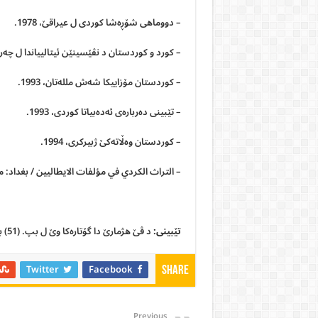
– دووماهى شۆڕەشا كوردى ل عیراقێ، 1978.
– كورد و كوردستان د نڤێسینێن ئیتالییاندا ل چه‌رخێن
– كوردستان مۆزاییكا شه‌ش ملله‌تان، 1993.
– تێبینى ده‌رباره‌ى ئه‌ده‌بیاتا كوردى، 1993.
– كوردستان وه‌ڵاته‌كێ ژبیركرى، 1994.
– التراث الكردي في مؤلفات الايطاليين / بغداد: مطب
تێبینی:
د ڤێ هژمارێ دا گۆتارەکا وێ ل بپ. (51) بخوینن.
Twitter
Facebook
Share
Previous