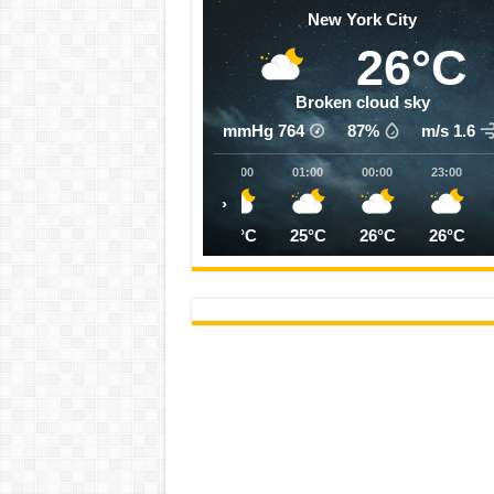
New York City
26°C
Broken cloud sky
mmHg
764
87%
1.6 m/s
05:00
04:00
03:00
02:00
01:00
00:00
23:00
‹
24°C
25°C
25°C
25°C
25°C
26°C
26°C