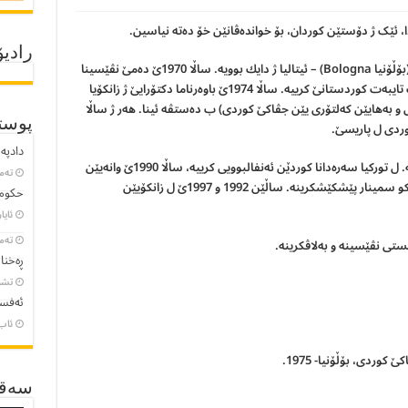
، ئێک ژ دۆستێن کوردان، بۆ خواندەڤانێن خۆ دەتە نیاسین.
رادیۆ
میریلا گالیتىMirella Galletti ، ساڵا 1949ێ ل (بۆڵۆنیا Bologna) – ئیتالیا ژ دایك بوویه‌. ساڵا 1970ێ ده‌مێ نڤێسینا
تێزا خۆ یا دكتۆرایێ، سه‌ره‌دانا رۆژهه‌لاتا ناڤین و ب تایبه‌ت كوردستانێ كرییه‌. ساڵا 1974ێ باوه‌رناما دكتۆرایێ ژ زانكۆیا
ى و به‌هایێن كه‌لتۆرى یێن جڤاكێ كوردى) ب ده‌ستڤه‌ ئینا. هەر ژ ساڵا
پوست
دادپەر
ماوه‌یه‌كى ل قاهیره‌ و به‌غدا و جه‌زائیر وانەبێژ بوویه‌. ل توركیا سه‌ره‌دانا كوردێن ئه‌نفالبوویى كرییه‌، ساڵا 1990ێ وانه‌یێن
تەمموو
مێژوو و شارستانییه‌تا كوردى ل زانكۆیا بۆڵۆنیا وه‌كو سمینار پێشكێشكرینه‌. ساڵێن 1992 و 1997ێ ل زانكۆیێن
حکومە
ئایار 23, 
تەمموو
ڕەخنا
تشرین
ئەفسا
ئاب 8, 3
وردى، بۆڵۆنیا- 1975.
سەقـ