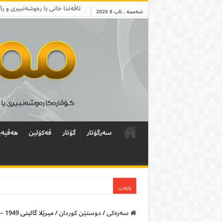
ناڤەندا خانی یا رەوشەنبیری و را
شەممە , ئاب 8 2026
سەرگۆتار
گۆتار
ڤەکۆلین
ھەڤپەی
بابەت
سەرەکی
/
دوستێن کوردان
/
میرێلا گالیتى 1949 – 2012/9/4