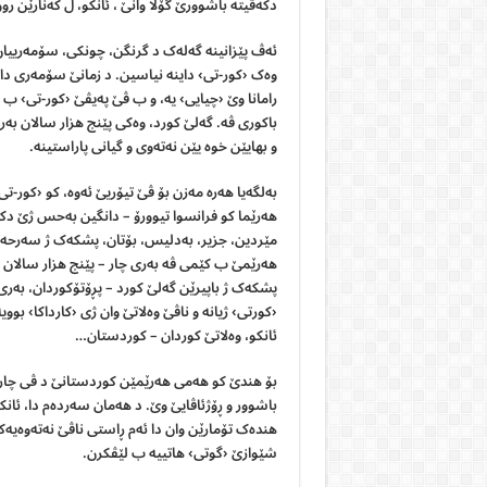
دکەڤیتە باشوورێ گۆلا وانێ ، ئانکو، ل کەنارێن رو
ئەڤ پێزانینە گەلەک د گرنگن، چونکی، سۆمەرییان 
وەک ‹کور-تی› داینە نیاسین. د زمانێ سۆمەری دا پەی
رامانا وێ ‹چیایی› یە، و ب ڤێ پەیڤێ ‹کور-تی› ب 
باکوری ڤە. گەلێ کورد، وەکی پێنج هزار سالان بەر
و بهایێن خوە یێن نەتەوی و گیانی پاراستینە.
بەلگەیا هەرە مەزن بۆ ڤێ تیۆریێ ئەوە، کو ‹کور-تی
هەرێما کو فرانسوا تیوورۆ – دانگین بەحس ژێ د
مێردین، جزیر، بەدلیس، بۆتان، پشکەک ژ سەرح
هەرێمێ ب کێمی ڤە بەری چار – پێنج هزار سالان 
پشکەک ژ باپیرێن گەلێ کورد – پڕۆتۆکوردان، بەری 
‹کورتی› ژیانە و ناڤێ وەلاتێ وان ژی ‹کارداکا› بوو
ئانکو، وەلاتێ کوردان – کوردستان…
بۆ هندێ کو هەمی هەرێمێن کوردستانێ د ڤی چارچۆڤ
باشوور و ڕۆژئاڤایێ وێ. د هەمان سەردەم دا، ئانک
هندەک تۆمارێن وان دا ئەم ڕاستی ناڤێ نەتەوەیە
شێوازێ ‹گوتی› هاتییە ب لێڤکرن.