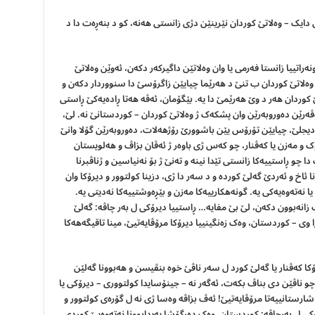
دایک – وەلاتێ کوردان نێرینێن دژی زانستی هەنە، کو د بنەڕەت دا د
اتییا زانستا فەرمی یا وان وەلاتێن داگیرکەر دکەن، ئەوێن وەلاتێ
 وەلاتێ کوردان ب تنێ د هەرێما چیایێن زاگرۆسێ دا سنووردار دکەن و
وردان هەر د وێ هەرێمێ دا یە. بێگۆمان، ئەڤە هەتا ڕادەیەکێ ڕاستی
ەڤەرێن دەوروبەرێن وان پشکەک ژ وەلاتێ کوردان – کوردستانێ نە. لێ،
 دیجلێ، چیایێن تۆرۆس یێن باشوورێ رۆژهەلات، دەوروبەرێن گۆلا وانێ
وک و مەزن یا کەڤنار، چو کەس ژی باوەر ژ ئەڤان بزاڤ و هەلویستان
 چو ڕاستییەکا زانستی تێدا نینە و تەنێ ژ بۆ نەنیاسین و ژناڤبرنا
ئاخ و ئەردێ گەلێ کوردە و د سەر دا ژی، دزینا کولتوور و دیرۆکا وان
یا نەتەوەیەکی یە. گونەهکارییەکا مەزن و بێڕەوشتییەکا نەدیتی یە.
 زانەبوون دکەن، لێ بێ مفایە… ڕاستییا دیرۆکی ل بەر چاڤە: گەلێ
 وی – کوردستان، وەک زەنگینییا دیرۆکا مرۆڤایەتیێ، مینا تاقیگەهەکا
یرۆکا کەڤنار یا گەلێ کورد ل سەر ناڤێ خوە بنڤیسن و هەبوونا گەلێن
اڤێن دی بناڤ بکەت، ئەگەر نە – جینۆسایدا کولتووری – دیرۆکی یا
 شارستانییەتا مرۆڤایەتیێ! ئەڤ بزاڤە وەسا ژی نە ل گۆرەی کولتوور و
ۆکی ل بەرچاڤە: کوردستان، وەک دەرگۆشا پەیدابوونا نەتەوەیێ کوردی،