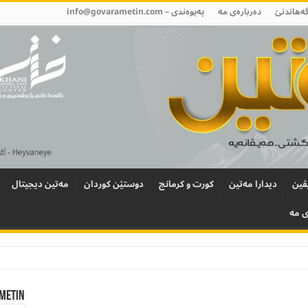
گەھاندنێ
دەربارەی مە
پەیوەندی –
info@govarametin.com
ڤین
دیدارا مەتین
کورت و کرمانج
دوستێن کوردان
مەتین دیجیتال
ی مە
Metin