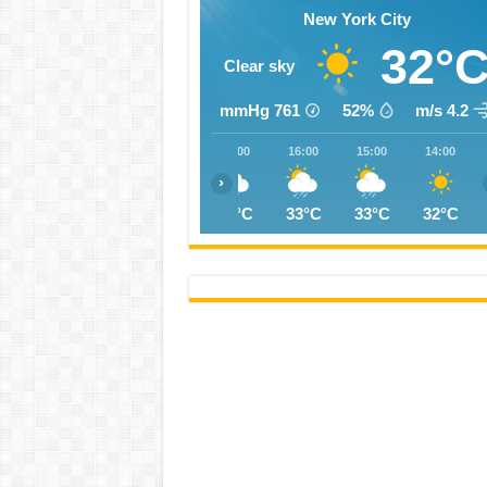
New York City
32°
Clear sky
mmHg
761
52%
4.2 m/s
20:00
19:00
18:00
17:00
16:00
15:00
14:00
‹
26°C
26°C
25°C
27°C
33°C
33°C
32°C