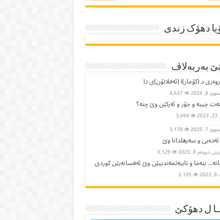
یا دھۆک زندی
ێ بەربەلاڤ
وەری د (کۆمار)ا (ئەفلاتۆن)ی دا
ز 8, 2024
4,637
ت چییە و جۆر و ئەرکێن وێ چنە؟
2023
3,694
ز 7, 2025
3,170
 ئەدەبی و سەرهلدانا وێ
ی دووەم 8, 2023
3,129
نە… بنەما و تایبەتمەندییێن وێ ئەفسانەیێن كوردی
202
3,105
ا ل دھۆکێ