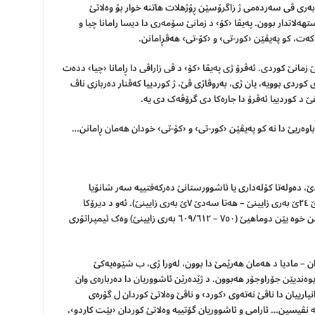
بەری ڤی سەردەمی ژ زاگرۆسێن ڕۆژهلات هاتنە خوار بۆ وەلاتێ
٢٠ سالان ل وێرێ دەستهەلاتدار بوون. پەیڤا ‹کۆ› د زمانێ سۆمەری دا دیسا رامانا چیا و
ت، کو پەیڤێن ‹کور-تی› و ‹کۆ-تی› هەڤڕامانن.
زمانێ کوردی. ئەڤرۆ ژی پەیڤا ‹کۆ› د ڤی زاراڤی دا ڕامانا ‹چیا› ددەت
کوردی بوویە، یان ژی، بەروڤاژی ڤێ، ژ کوردییا کەڤنار دەربازی ناڤ
د کوردییا ئەڤرۆ دا جارەکا دی گرۆڤەک دی یە.
اوەریێ دا نە کو پەیڤێن ‹کور-تی› و ‹کۆ-تی› خودان هەمان ڕامانن…
، دەولەتا کۆلەداری یا ئاشوورستانێ دەرکەفتییە سەر شانۆیا
دیرۆکێ، یا کو نێزیکی دو هزار سالان مای (ژ سەدێ ٢٤ێ بەری زایینێ – هەتا سەدێ ٧ێ بەری زایینێ). ئەو د دیرۆکا
مرۆڤایەتیێ دا ئیمپراتۆرییا ئێکێ بوویە و ١٣٠ سالێن خوە یێن دوماهیێ (٧٥٠ – ٦٠٩/٦١٢ بەری زایینێ) وەک ئیمپراتۆری
دان – مادیا د هەمان هەرێمێ دا بوون، لەورا ژی، ب شێوەیەکێ
وەندیێن جۆراوجۆر هەبوون. د ژێدەرێن ئاشووریان دا دەربارەی وان
زانیارییان دا ناڤێ نەتەوی ‹کورد› و ناڤێ وەلاتێ کوردان ل گۆرەی
 نڤیسین… ئارامی و ئاشووریان گۆتییە وەلاتێ کوردان ‹بێت کاردو›،