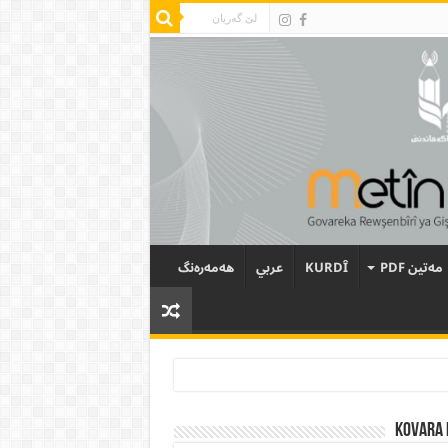
مەتین PDF
KURDÎ
عربي
هەمەرەنگ
Kovara 