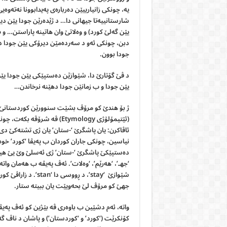
شارستانییەتا جیهانی دا… د ژێدەرێن جودا یێن دی
یێن گەلێ کورد) و وەلاتێ وان هاتینە پاراستن… و 
دبن، چونکی ئەو د سەردەمێن دیرۆکی یێن جودا دا
جودا بوون.
د ڤێ گۆتارێ دا، شێوازێن دەستپێکی یێن جودا یێن
یێن جودا و ب زمانێن جودا دهێنە نرخاندن…
ژ بۆ هندێ کو مرۆڤ بشێت سنوورێن کوردستانێ دی
(ئێتیمۆلۆژی Etymology) ڤە 
ئاڤاکرن: یان پاشگرێ ‘-ستان’ یان ژی تشتەکێ دی 
نیاسین، چونکی جاران کوردان ب پەیڤا ‘کورد’ خوە
دەستپێکێ پاشگرێ ‘-ستان’ ژی ئەسلێ وێ یێ هیندۆ-
‘جهـ’، ‘هەرێم’، ‘وەلات’. ئەڤ پەیڤە ب هەمان واتە
شێوازێ ‘stay’، د ڕو
جهێ کو مرۆڤ لێ بحەویێت یان ببیتە ستار.
واتە، ئەم دشێین ب باوەری ڤە بێژین کو ئەڤ پەیڤە
کۆنکرێت (‘کورد’ و ‘کوردستان’) و پاشان د ناڤ گە