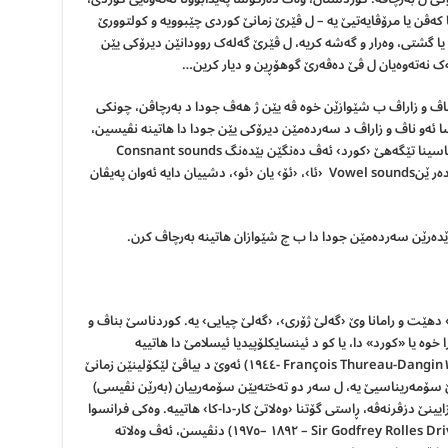
کەڤن یا مرۆڤایەتیێ یە – ل ڤێرێ زمانێ کوردی چێبوویە و کولتوورێ
ا گشتی، وەرار و گەشە کریە، ل ڤێرێ گەلەک روودانێن دیرۆکی یێن
ەک نەتەوەیان ل ڤێ دەڤەرێ گوهۆڕین و دیار کرین…
 ناڤ و زاراڤ ب شێوازێن خوە ڤە یێن ژ هەڤ جودا د بەرچاڤن، چونکی
ا ئەو ناڤ و زاراڤ د سەردەمێن دیرۆکی یێن جودا دا هاتینە نڤیسین،
لێ د بنچینەیێ وان هەمی شێوازێن کەڤنار دا بۆ نیاسینا تێگەهێ ‹کورد› ئەڤ دەنگێن بێدەنگ Consnant sounds
هەبوونە: ‹ک-ر-د/ت›، و ب زێدەکرنا دەنگێن دەنگدەر ێنVowel sounds ‹ئا›، ‹ئۆ› یان ‹ئو›، دشییان دایە ئەوان پەیڤان
 ژێدەرێن سەردەمێن جودا دا ب چ شێوازان هاتینە بەرچاڤ کرن.
 دهێت و رامانا وێ ‹گەلێ ژۆری›، ‹گەلێ چیایی› یە. کوردناسێ بناڤ و
ر مینۆرسکی (١٨٧٧ – ١٩٦٦) د گۆتارا خوە یا «کورد» دا، یا کو د ئینسایکلۆپیدیا ئیسلامێ دا هاتییە
بەلاڤکرن، دنڤیسیت، کو فرانسوا – دانگین (François Thureau-Dangin١٨٧٢ -١٩٤٤) ئەوێ د بیاڤێ لێکۆلینێن زمانێ
رێ سۆمەریناسیێ یە، ل سەر دو تەختەیێن سۆمەرییان (بەرێن نڤیسی)
یینێ دزڤرنەڤە، ڕاستی گۆتنا ‹وەلاتێ کار-دا-کا› هاتییە. وەکى فرانسوا
تیوورۆ دانگین و سێر گۆدفری ڕۆلس درایڤەر (Sir Godfrey Rolles Driver – ١٨٩٢ –١٩٧٥) دنڤیسن، ئەڤ وەلاتە