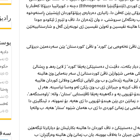
یە، چونکی زانیارییێن دەربارەی پەیدابوونا نەتەوەیێ کوردی (ئێتنۆگێنێزا Ethnogenoza) دچنە د کویراتییا دیرۆکا کەڤنار یا
رۆکی یێن کەڤن دا، زانیاری دەربارەی پرۆتۆکوردان (پێشیێن ڕاستەوخوە
ب رەنگەکێ سروشتی، د وان ژێدەران دا، ناڤ و تێرم ژ ئێکودو جودا
رادیۆ
 هاتینە نڤیسین و ئەوێن نڤیسین ژی نوینەرێن گەل و شارستانییەتێن
پوست
 ناڤێ نەتەوەیی یێ ‘کورد’ و ناڤێ ‘کوردستان’ یێن سەردەمێن دیرۆکی
دادپەر
تەمموو
حکومە
ار بکەت، دڤێت ل دەستپێکێ پەیڤا ‘کورد’ ژ لایێ رەهـ و ڕیشالێ
شرۆڤە بکەت، چونکی هەمی شێوازێن ناڤێ کوردستانێ ل سەر بنەمایێ وێ هاتینە
ئایار 23, 
لێ هاتییە زێدەکرن و ب وی ئاوایی تێگەهێ وەلاتێ کوردان هاتییە
تەمموو
 ناڤ کرینە و جیرانان ژی ب وێ رێکێ ئەو وەسا نیاسینە. هەر ل
ڕەخنا
ئۆروپی یە و دگەهیتە پەیڤا ئاڤێستایی ‘ستان’، واتە: ‘راوەستگەهـ’،
تشرین
 د زمانێن دی یێن هیندۆ-ئۆروپی دا ژی هەیە. بۆ نموونە، د ئینگلیزی دا
ئەفسا
وسی دا ‘stan’. د زاراڤێ کورمانجی یێ زمانێ کوردی دا ژی ب هەمان شێوە ‘ستار’ هەیە، ب واتەیا
ئاب 8, 3
 ل دەستپێکێ د ناڤ کوردان دا هاتینە بکارئینان بۆ دیارکرنا تێگەهێن
لێن جیران دا بەلاڤ بووینە، یان ب زمانێ وان هاتینە وەرگێڕان: ب
سەقـ