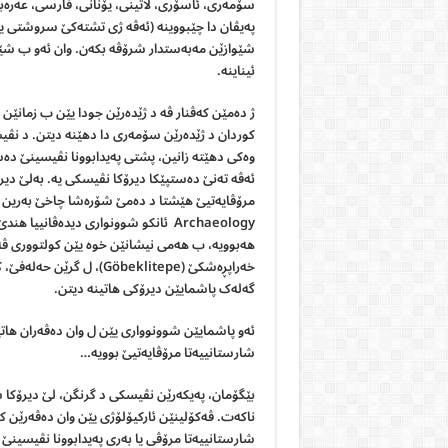
سۆمەری، ئاسۆری، لاتینی، یۆنانی، فارسی، عەرەبی،
پەیڤان دا چێبووینە (ئەڤە ژی تشتەکێ سروشتی یە!
شێوازێن مەبەستدار شرۆڤە بکەن. وان ئەو ب شێو
ئیناینە.
ژ دەمێن کەڤنار ڤە د ژێدەرێن جودا یێن ب زمانێن 
کوردان د ژێدەرێن سۆمەری دا دهێنە دیتن. د نڤیس
وەکی دهێتە زانین، پشتی پەیدابوونا نڤیسینێ د
ئەڤە تەنێ دەستپێکا دیرۆکا نڤیسکی یە. بەلێ دیرۆ
Archaeology ئانکو شوونواری دیدەڤا
هەبوویە، ب هەمی نیشانێن خوە یێن کولتووری ڤە… 
خەراپڕەشکێ (Göbeklitepe)
گەلەک پاشمایێن دیرۆکی هاتینە دیتن.
شارستانییەتا مرۆڤایەتیێ بوویە…
بێگۆمان، پەیکەرێن نڤیسکی د گرنگن، لێ دیرۆکا 
ناکەت. ڤەکۆلینێن ئارکیۆلۆژی یێن وان دەڤەرێن 
شارستانییەتا مرۆڤی یا بەری پەیدابوونا نڤیسینێ 