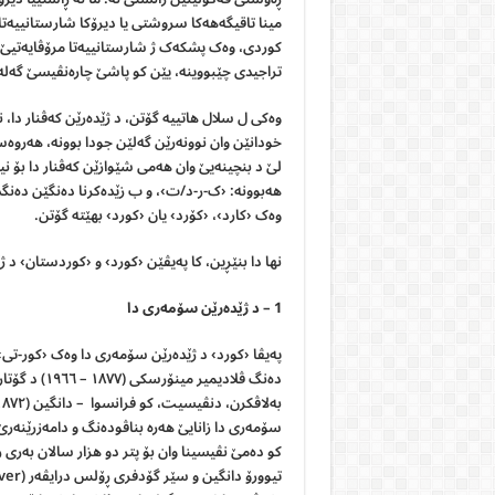
مینا تاقیگەهەکا سروشتی یا دیرۆکا شارستانییەتا 
کوردی، وەک پشکەک ژ شارستانییەتا مرۆڤایەتیێ ی
تراجیدی چێبووینە، یێن کو پاشێ چارەنڤیسێ گەل
وەکی ل سلال هاتییە گۆتن، د ژێدەرێن کەڤنار دا،
خودانێن وان نوونەرێن گەلێن جودا بوونە، هەروەس
وەک ‹کارد›، ‹کۆرد› یان ‹کورد› بهێتە گۆتن.
نها دا بنێڕین، کا پەیڤێن ‹کورد› و ‹کوردستان› د
1 –
د
ژێدەرێن
سۆمەری
دا
پەیڤا ‹کورد› د ژێدەرێن سۆمەری دا وەک ‹کور-تی›
دەنگ ڤلادیمی
سۆمەری دا زانایێ هەرە بناڤودەنگ و دامەزرێنە
کو دەمێ نڤیسینا وان بۆ پتر دو هزار سالان بەری زا