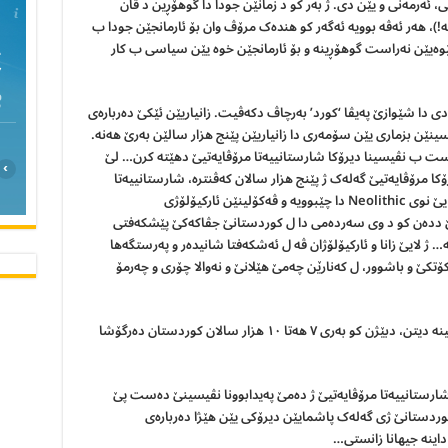
 ئەرمەنی و یێن دی. ژ بەر کو د زمانێن جودا دا گوهۆڕین د ڤان
)، هەر ئەڤە بوویە ئەگەر کو هندەک مرۆڤ وان بۆ ئارمانجێن جودا ب
ەیێن نەراست گوهۆڕینە و بۆ ئارمانجێن خوە یێن سیاسی ب کار
C
دی دا شێوازێ پەیڤا ‘کورد’ بەرچاڤ دکەڤیت. زانیاریێن ئێکێ دەربارەی
ینێن بزماری یێن سۆمەری دا زانیاریێن پێنج هزار سالێن بەرێ هەنە.
ەست ب نڤیسینا دیرۆکا شارستانییەتا مرۆڤایەتیێ دهێتە کرن… لێ
›
کا مرۆڤایەتیێ گەلەک ژ پێنج هزار سالان کەڤنترە، شارستانییەتا
مرۆڤایەتیێ هێشتا د دەمێ شۆرەشا چاخێ بەرین یێ نوی Neolithic دا چێبوویە و ڤەکۆلینێن ئارکیۆلۆژی
نییا هندێ ددەن کو د وی سەردەمی دا ل کوردستانێ جڤاکەکێ پێشکەفتی
ژ لایێ زانا و ئارکیۆلۆژان ڤە ل ئەشکەفتا شانیدەر و پەرستگەها
، ل گرێن حەلەفێ، کۆتکێ و باشوور، ل کەنارێن چەمێ هێلانێ و نەوالا چۆری و چەرمۆ
ئەو پاشمایێن شوونوواری یێن ل وان دەڤەران هاتینە دیتن، دبێژن کو بەری ٧ هەتا ١٠ هزار سالان کوردستان دەرگۆشا
شارستانییەتا مرۆڤایەتیێ ژ دەمێ پەیدابوونا نڤیسینێ دەست پێ
کوردستانێ ژی گەلەک پاشمایێن دیرۆکی یێن هێژا دەربارەی
داینە جیهانا زانستی…