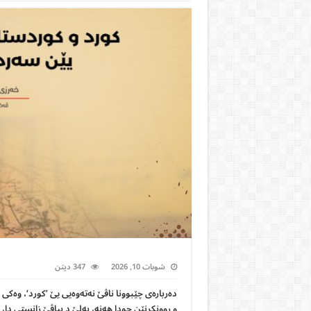
شوبات 10, 2026
347 ديتن
دەربارەی چێبوونا ناڤێ نەتەوەیی یێ ’کورد‘، وەکی 
و روونکرنێن جودا هەنە، بەلێ د بیاڤێ زانستی 