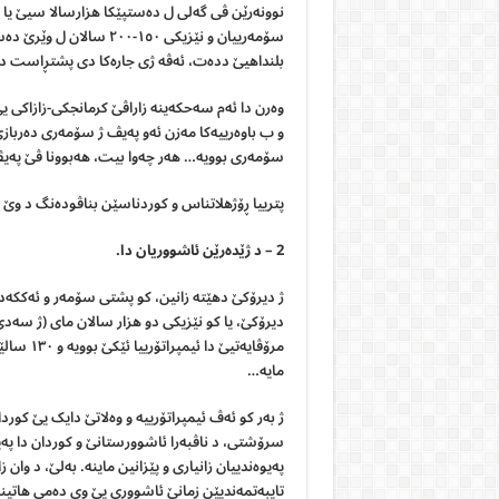
نوونەرێن ڤی گەلی ل دەستپێکا هزارسالا سیێ یا 
سۆمەرییان و نێزیکی ١٥٠-٠
بلنداهیێ ددەت، ئەڤە ژی جارەکا دی پشتڕاست دکە
وەرن دا ئەم سەحکەینە زاراڤێ کرمانجکی-زازاکی یێ 
و ب باوەرییەکا مەزن ئەو پەیڤ ژ سۆمەری دەربازی 
سۆمەری بوویە… هەر چەوا بیت، هەبوونا ڤێ پەیڤێ 
پترییا ڕۆژهلاتناس و کوردناسێن بناڤودەنگ د وێ ب
2 –
د
ژێدەرێن
ئاشووریان
دا
.
ژ دیرۆکێ دهێتە زانین، کو پشتی سۆمەر و ئەککەدێ
مایە…
ژ بەر کو ئەڤ ئیمپراتۆرییە و وەلاتێ دایک یێ کور
سرۆشتی، د ناڤبەرا ئاشوورستانێ و کوردان دا پەی
پەیوەندییان زانیاری و پێزانین ماینە. بەلێ، د وان 
تایبەتمەندیێن زمانێ ئاشووری یێ وی دەمی هاتینە