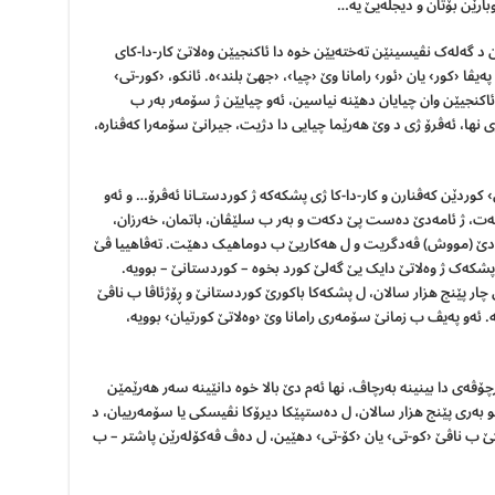
وبارێن بۆتان و دیجلەیێ یە…
د گەلەک نڤیسینێن تەختەیێن خوە دا ئاکنجیێن وەلاتێ کار-دا-کای
ڤا ‹کور› یان ‹ئور› رامانا وێ ‹چیا›، ‹جهێ بلند›ە. ئانکو، ‹کور-تی›
ئاکنجیێن وان چیایان دهێنە نیاسین، ئەو چیایێن ژ سۆمەر بەر ب
ی نها، ئەڤرۆ ژی د وێ هەرێما چیایی دا دژیت، جیرانێ سۆمەرا کەڤنارە،
› کوردێن کەڤنارن و کار-دا-کا ژی پشکەکە ژ کوردستـانا ئەڤرۆ… و ئەو
کەت، ژ ئامەدێ دەست پێ دکەت و بەر ب سلێڤان، باتمان، خەرزان،
ەدێ (مووش) ڤەدگریت و ل هەکاریێ ب دوماهیک دهێت. تەڤاهییا ڤێ
پشکەک ژ وەلاتێ دایک یێ گەلێ کورد بخوە – کوردستانێ – بوویە.
چار پێنج هزار سالان، ل پشکەکا باکورێ کوردستانێ و ڕۆژئاڤا ب ناڤێ
یە. ئەو پەیڤ ب زمانێ سۆمەری رامانا وێ ‹وەلاتێ کورتیان› بوویە،
ەی دا بینینە بەرچاڤ، نها ئەم دێ بالا خوە دانێینە سەر هەرێمێن
و بەری پێنج هزار سالان، ل دەستپێکا دیرۆکا نڤیسکی یا سۆمەرییان، د
کێ ب ناڤێ ‹کو-تی› یان ‹کۆ-تی› دهێین، ل دەڤ ڤەکۆلەرێن پاشتر – ب