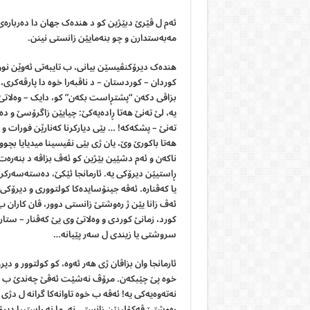
ئەم ل ڤێرێ دبێژین کو د هندەک جهان دا دەربارەی 
مەبەستدارن و چو بنەمایێن زانستی نینن.
هندەک دیرۆکنڤیسێن بیانی، ب تایبەتی ئەوێن نوونەر
کوردان – کوردستان – د ناڤبەرا خوە دا پارڤەکری،
بزاڤی دکەن “پشتڕاست بکەن” کو، دایک – وەلاتێ ک
یە، لێ تەنێ هەتا ڕادەیەکێ: چیایێن زاگرۆسێ و د
تەنێ – پشکەکە! … بێی دیارکرنا کەنارێن فورات و
هەتا باکورێ وێ، یان ژی بێی نڤیسینا میدیایا بچو
ناکەن و ئەم دشێین بێژین کو ئەڤ بزاڤە د بنەرەت دا
ڕاستیێن دیرۆکی یە. ئارمانجا ئێکێ، دەستەسەرکرنا 
یا کەڤنارە. ئەڤە جینۆسایدەکا کولتووری و دیرۆکی 
ئەڤ زانا یێن ژ رەوشتێ زانستی دوور، ڤان کاران ب
کورد، زمانێ کوردی و وەلاتێ وی یێ کەڤنار – ستارا
سروشتی یا زیندی ل سەر پێیانە…
ئارمانجا وان بزاڤان ژی هەر ئەوە، کو کولتوور و د
خوە پێ چێبکەن. مرۆڤ نەشێت ئەڤێ چەندێ ب چو ن
نەتەوەیەکی یە! ئەڤە ب خوە تاوانەکا گرانە ل دژی
ڕەوشتێ ڤەکۆلینێن زانستی نە. ما نە ڕاستییا دیر