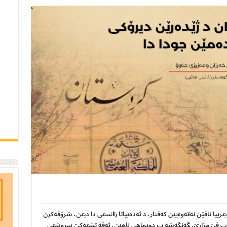
پترییا ناڤێن نەتەوەیێن کەڤنار، د ئەدەبیاتا زانستی دا دیتن، شرۆڤەکرن
دا، ب ڤێ مژارێ، گەنگەشە ب دویماهی ناهێن. ئەڤە تشتەکێ سروشتی