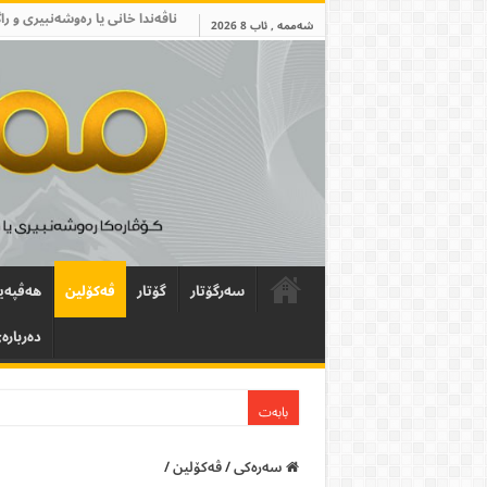
ناڤەندا خانی یا رەوشەنبیری و را
شەممە , ئاب 8 2026
سەرگۆتار
گۆتار
ڤەکۆلین
ھەڤپەی
دەربارە
بابەت
سەرەکی
/
ڤەکۆلین
/