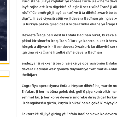
Kurdistanê û layê rojhilatî yê robarê Dîcle û ew hemî dev
layê rojhelatê û ta digehitê Kêleşîn li ser tixûbê Îranê ji 
nêzîkî Colemêrgê ji layê bakurî ve û ta dihêtê xwarê bo baj
digrît. Ji layê ciyositratêjî ve jî devera Badînan giringiya 
û Turkiya pêkve girêdidet û bi derazînka êkane ya Îraqê 
Dewleta Îraqê berî dest bi Enfala Badînan biket, bi rêka
pêkol kir sînorên Îraq, Îran û Turkiya kontrol biket û her
hêrşek a dijwar kir li ser devera Xwakurk ko dikevitê ser
›
girtina rêka Îranê li xelkê sîvîlê devera Badînan.
(Elî Hesen El-Mecîd) endezyar û rêkxer û berpirsê êkê yê operasiyonên En
devera Badînan wek qonaxa duymahiyê “xatimat al-Anfal”
helbijart:
Cografiya operasiyona Enfala Heştan dihêtê hejmartin me
Enfalan.
Ji ber hebûna gelek dol, gelî û çiya kontrolkirina
zehmet bû.
Ji ber ko vê deverê sînorekê dirêj di gel Turki
û dengûbasên girtin, kuştin û bikarînan a çekê kîmiyayî dê
Faktorekê dî jî yê giring yê Enfala Badînan ewe ko devera