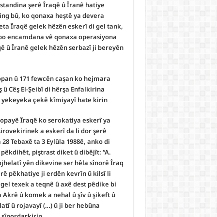
estandina şerê Îraqê û Îranê hatiye
ing bû, ko qonaxa heştê ya devera
ta Îraqê gelek hêzên eskerî di gel tank,
n bo encamdana vê qonaxa operasiyona
aqê û Îranê gelek hêzên serbazî ji bereyên
topan û 171 fewcên caşan ko hejmara
 û Cêş El-Şeibî di hêrşa Enfalkirina
 yekeyeka çekê kîmiyayî hate kirin.
opayê Îraqê ko serokatiya eskerî ya
rovekirinek a eskerî da li dor şerê
28 Tebaxê ta 3 Eylûla 1988ê, anko di
pêkdihêt, piştrast diket û dibêjît: “A.
ojhelatî yên dikevine ser hêla sînorê Îraq
ê pêkhatiye ji erdên kevrîn û kilsî li
 gel texek a teqnê û axê dest pêdike bi
a Akrê û komek a nehal û şîv û şikeft û
atî û rojavayî (…) û ji ber hebûna
sînordarkirin”.