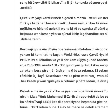
seng bû û ew cihê lê bikardîna li jêr kontrola pêşmergeyî 
nedibû.
Çekê kîmiyayî kartêkirnek a gelek a mezin li xelkî kir. Be
Turkiya bi dehan hezaran xelk ji hemî semtan ber bi sînor
mûlkên xo hêlan û gelek ji wana bi rê ve careka dî bûnê 
hejmara wan kesan yên xo qûrtal kirîn û gehandine ser sîn
didene zanîn.
Berovajî qonaxên dî yên operasiyonên Enfalan di vê qonax
yekser bi kom hatine kuştin. Wekî rêkxirawa Çavdêriya M
PHR/MEW di lêkolîna xo ya li ser komkûjiya gundê Korêmê 
roja 28/8/1988 nêzîkî 150 – 300 gundiyan girtin. Esker ew gi
zarokan, beşa pîremêr û pîrejina û beşa zelama. 33 zelam 
rêzkirin û ji layê 12 serbazan ve ko pênc metiran ji wan 
her kesek ji wan “gûleyek a rehmê” jî hate lêdan, lê dîsa j
Piskek a mezin ya xelkî ko neşiyan xo bigehînnê sînorê Tur
girtin. Lîwa Yûnis Muhemed El-Zerib di raportekê da bo s
ko hêzên Îraqî 13395 kes di operasiyona heştan da girtine 
bûnê û 3063 zelam bûnê. Lê ev hejmare ne gelek a temam û 