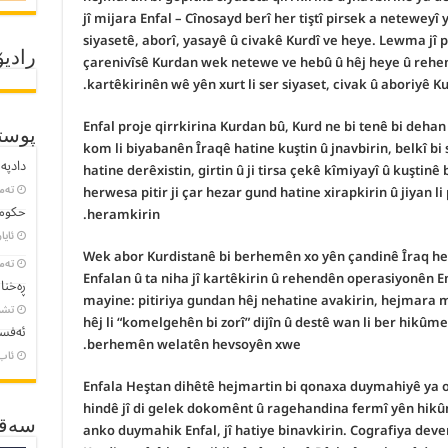
jî mijara Enfal – Cînosayd berî her tiştî pirsek a neteweyî
siyasetê, aborî, yasayê û civakê Kurdî ve heye. Lewma jî 
çarenivîsê Kurdan wek netewe ve hebû û hêj heye û rehend
رادیۆ
kartêkirinên wê yên xurt li ser siyaset, civak û aboriyê K
Enfal proje qirrkirina Kurdan bû, Kurd ne bi tenê bi dehan 
پوست
kom li biyabanên Îraqê hatine kuştin û jnavbirin, belkî b
دادپەر
hatine derêxistin, girtin û ji tirsa çekê kîmiyayî û kuştinê
herwesa pitir ji çar hezar gund hatine xirapkirin û jiyan l
تەمموو
حکومە
heramkirin.
ئایار 23, 
Wek abor Kurdistanê bi berhemên xo yên çandinê Îraq hemî
تەمموو
Enfalan û ta niha jî kartêkirin û rehendên operasiyonên En
ڕەخنا
mayine: pitiriya gundan hêj nehatine avakirin, hejmara m
تشرین
hêj li “komelgehên bi zorî” dijîn û destê wan li ber hikûme
ئەفسا
berhemên welatên hevsoyên xwe.
ئاب 8, 3
Enfala Heştan dihêtê hejmartin bi qonaxa duymahiyê ya ope
hindê jî di gelek dokomênt û ragehandina fermî yên hikûm
anko duymahik Enfal, jî hatiye binavkirin. Cografiya dev
سەقـ