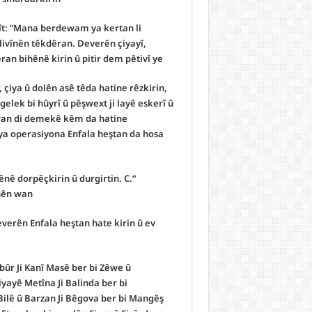
sît: “Mana berdewam ya kertan li
 livînên têkdêran. Deverên çiyayî,
n bihênê kirin û pitir dem pêtivî ye”.
 çiya û dolên asê têda hatine rêzkirin,
elek bi hûyrî û pêşwext ji layê eskerî û
a wan di demekê kêm da hatine
 ya operasiyona Enfala heştan da hosa
ênê dorpêçkirin û durgirtin.
C.
“A. Divêt armanc jnavbirin û nehêlana têkdêran bît.
ên wan.”
 deverên Enfala heştan hate kirin û ev
abûr
Ji Kanî Masê ber bi Zêwe û
iyayê Metîna
Ji Balinda ber bi
 Bilê û Barzan
Ji Bêgova ber bi Mangêş