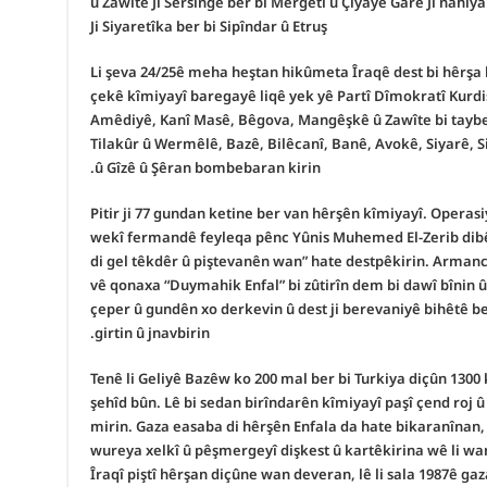
û Zawîte
Ji Sersingê ber bi Mêrgetî û Çiyayê Gare
Ji nahiy
Ji Siyaretîka ber bi Sipîndar û Etruş
Li şeva 24/25ê meha heştan hikûmeta Îraqê dest bi hêrşa li
çekê kîmiyayî baregayê liqê yek yê Partî Dîmokratî Kurd
Amêdiyê, Kanî Masê, Bêgova, Mangêşkê û Zawîte bi taybetî
Tilakûr û Wermêlê, Bazê, Bilêcanî, Banê, Avokê, Siyarê, 
û Gîzê û Şêran bombebaran kirin.
Pitir ji 77 gundan ketine ber van hêrşên kîmiyayî. Operas
wekî fermandê feyleqa pênc Yûnis Muhemed El-Zerib dibêjî
di gel têkdêr û piştevanên wan” hate destpêkirin. Armanc
vê qonaxa “Duymahik Enfal” bi zûtirîn dem bi dawî bînin û
çeper û gundên xo derkevin û dest ji berevaniyê bihêtê ber
girtin û jnavbirin.
Tenê li Geliyê Bazêw ko 200 mal ber bi Turkiya diçûn 1300
şehîd bûn. Lê bi sedan birîndarên kîmiyayî paşî çend roj 
mirin. Gaza easaba di hêrşên Enfala da hate bikaranînan, ç
wureya xelkî û pêşmergeyî dişkest û kartêkirina wê li w
Îraqî piştî hêrşan diçûne wan deveran, lê li sala 1987ê ga