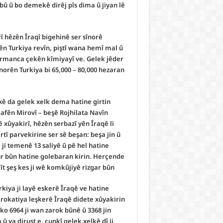
bû û bo demekê dirêj pîs dima û jiyan lê
rî hêzên Îraqî bigehinê ser sînorê
ên Turkiya revîn, piştî wana hemî mal û
armanca çekên kîmiyayî ve. Gelek jêder
orên Turkiya bi 65,000 – 80,000 hezaran
ê da gelek xelk dema hatine girtin
afên Mirovî – beşê Rojhilata Navîn
xûyakirî, hêzên serbazî yên Îraqê li
rtî parvekirine ser sê beşan: beşa jin û
ji temenê 13 saliyê û pê hel hatine
dûr bûn hatine golebaran kirin. Herçende
ît şeş kes ji wê komkûjiyê rizgar bûn.
kiya ji layê eskerê Îraqê ve hatine
erokatiya leşkerê Îraqê didete xûyakirin
ko 6964 ji wan zarok bûnê û 3368 jin
ya dirust e, çunkî gelek xelkê dî ji