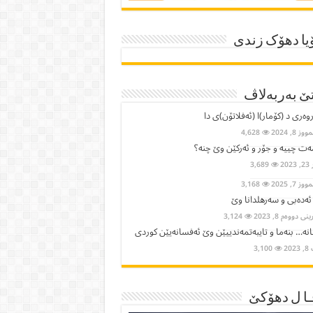
یا دھۆک زندی
ێ بەربەلاڤ
وەری د (کۆمار)ا (ئەفلاتۆن)ی دا
ز 8, 2024
4,628
ت چییە و جۆر و ئەرکێن وێ چنە؟
2023
3,689
ز 7, 2025
3,168
 ئەدەبی و سەرهلدانا وێ
ی دووەم 8, 2023
3,124
نە… بنەما و تایبەتمەندییێن وێ ئەفسانەیێن كوردی
202
3,100
ا ل دھۆکێ