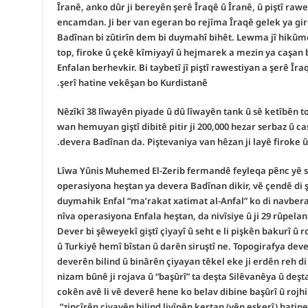
Îranê, anko dûr ji bereyên şerê Îraqê û Îranê, û piştî raw
encamdan. Ji ber van egeran bo rejîma Îraqê gelek ya gir
Badînan bi zûtirîn dem bi duymahî bihêt. Lewma jî hikûme
top, firoke û çekê kîmiyayî û hejmarek a mezin ya caşa
Enfalan berhevkir. Bi taybetî jî piştî rawestiyan a şerê Îr
şerî hatine vekêşan bo Kurdistanê.
Nêzîkî 38 lîwayên piyade û dû lîwayên tank û sê ketîbên 
wan hemuyan giştî dibitê pitir ji 200,000 hezar serbaz û caş
devera Badînan da. Piştevaniya van hêzan ji layê firoke û
Lîwa Yûnis Muhemed El-Zerib fermandê feyleqa pênc yê s
operasiyona heştan ya devera Badînan dikir, vê çendê di şi
duymahik Enfal “ma’rakat xatimat al-Anfal” ko di navbera 
nîva operasiyona Enfala heştan, da nivîsiye û ji 29 rûpelan 
Dever bi şêweyekî giştî çiyayî û seht e li pişkên bakurî û r
û Turkiyê hemî bîstan û darên siruştî ne. Topogirafya dever
deverên bilind û binârên çiyayan têkel eke ji erdên reh di
nizam bûnê ji rojava û “başûrî” ta deşta Silêvanêya û deşt
cokên avê li vê deverê hene ko belav dibine başûrî û rojhil
zincîrên çiyayên bilind livînên kertan (yên eskerî) hatine 