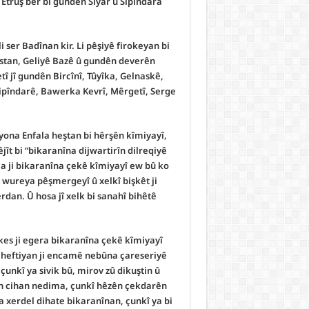
a Etruş ber bi gundên Siyar û Sipîndara
 ser Badînan kir. Li pêşiyê firokeyan bi
istan, Geliyê Bazê û gundên deverên
 jî gundên Bircînî, Tûyîka, Gelnaskê,
Sipîndarê, Bawerka Kevrî, Mêrgetî, Serge
iyona Enfala heştan bi hêrşên kîmiyayî,
t bi “bikaranîna dijwartirîn dilreqiyê
a ji bikaranîna çekê kîmiyayî ew bû ko
 wureya pêşmergeyî û xelkî bişkêt ji
dan. Û hosa jî xelk bi sanahî bihêtê
 kes ji egera bikaranîna çekê kîmiyayî
û heftiyan ji encamê nebûna çareseriyê
unkî ya sivik bû, mirov zû dikuştin û
an cihan nedima, çunkî hêzên çekdarên
za xerdel dihate bikaranînan, çunkî ya bi