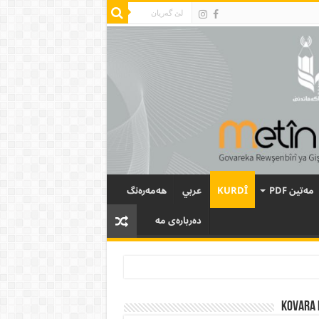
مەتین PDF
KURDÎ
عربي
هەمەرەنگ
دەربارەی مە
Kovara 