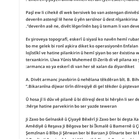
Paşî ew li cihekê dî wek bersivek bo van astengan dinivê
deverên astengî lê hene û yên sersînor û dest nîşankirina
deverên asê ne, divêt lêgerînên baş û temam li van devera
Ev şiroveya topografî, eskerî û siyasî ko navên hemî rubar,
bo me gelek bi ronî aşkira diket ko operasiyonên Enfalan g
lojîstîkî ve hatine pilankirin û hemî şiyan bo ser êxistin
terxankirin. Lîwa Yûnis Muhemed El-Zerib di vê pilana xo
armanca xo ya eskerî di van her sê xalan da diyardiket:
B. Bih
Bikaranîna dijwar tirîn dilreqiyê di gel têkder û piştevan
Û hosa jî li dûv vê pilanê û bi dilreqî dest bi hêrşên li ser
hêrşe hatine parvekirin bo ser yazde teweran:
Ji Zaxo bo Gelnaskê û Çiyayê Bêxêrî
Ji Zaxo ber bi deşta X
Amêdiyê û Reşava
Ji Bêgova ber bi Îkmalê û Bamernê û Ç
Şemzînan û Bîbo
Ji Şêrwan ber bi Barzan
Ji Dînarte ber bi