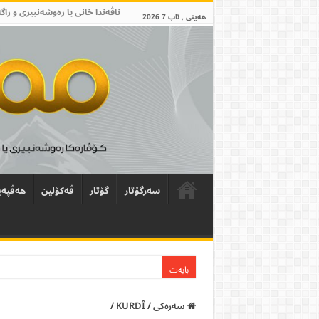
ناڤەندا خانی یا رەوشەنبیری و راگ
هەینی , ئاب 7 2026
سەرگۆتار
گۆتار
ڤەکۆلین
ھەڤپەی
بابەت
سەرەکی
/
KURDÎ
/