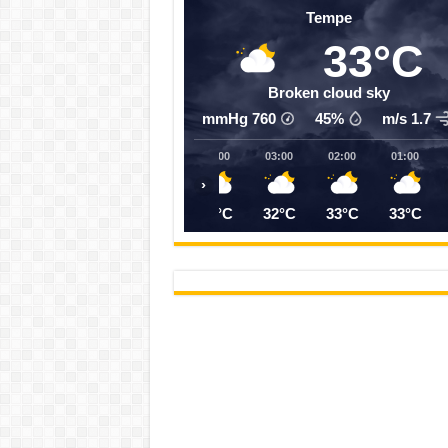
Tempe
33°C
Broken cloud sky
mmHg
760
45%
1.7 m/s
07:00
06:00
05:00
04:00
03:00
02:00
01:00
‹
31°C
31°C
31°C
32°C
32°C
33°C
33°C