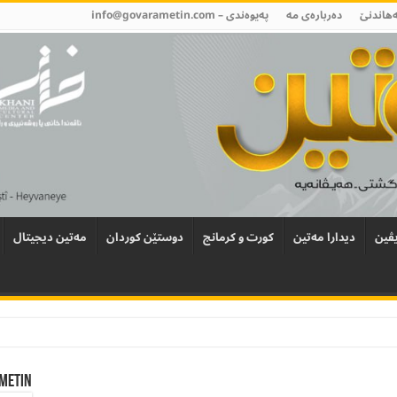
ەھاندنێ
دەربارەی مە
پەیوەندی –
info@govarametin.com
ڤین
دیدارا مەتین
کورت و کرمانج
دوستێن کوردان
مەتین دیجیتال
Metin