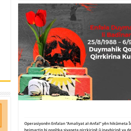
Operasiyonên Enfalan “Amaliyat al-Anfal” yên hikûmeta Îra
hejmartin bi gopîtka siyaseta qirrkirinê û jnavbirinê ya