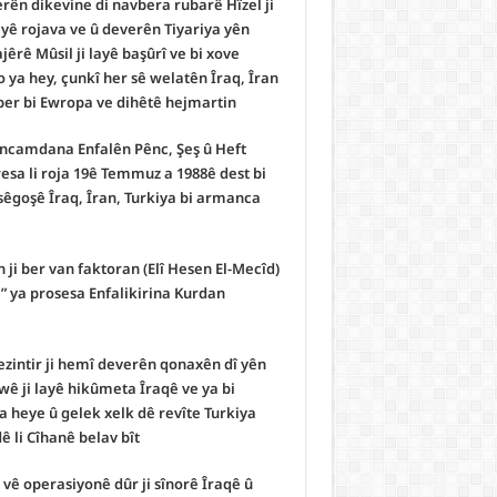
erên dikevine di navbera rubarê Hîzel ji
aliyê rojava ve û deverên Tiyariya yên
êrê Mûsil ji layê başûrî ve bi xove
xo ya hey, çunkî her sê welatên Îraq, Îran
ber bi Ewropa ve dihêtê hejmartin.
 encamdana Enfalên Pênc, Şeş û Heft
wesa li roja 19ê Temmuz a 1988ê dest bi
 sêgoşê Îraq, Îran, Turkiya bi armanca
falan ji ber van faktoran
 ya prosesa Enfalikirina Kurdan
zintir ji hemî deverên qonaxên dî yên
 wê ji layê hikûmeta Îraqê ve ya bi
ya heye û gelek xelk dê revîte Turkiya
 li Cîhanê belav bît.
 vê operasiyonê dûr ji sînorê Îraqê û