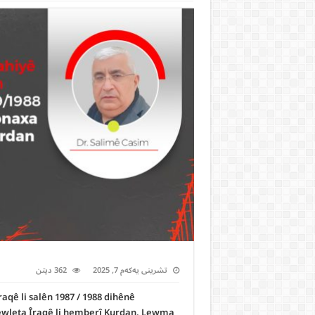
تشرینی یەکەم 7, 2025
362 ديتن
qê li salên 1987 / 1988 dihênê
 dewleta Îraqê li hemberî Kurdan. Lewma