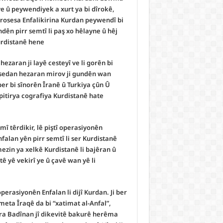
 ye û peywendiyek a xurt ya bi dîrokê,
prosesa Enfalikirina Kurdan peywendî bi
ên pirr semtî li paş xo hêlayne û hêj
urdistanê hene.
hezaran ji layê cesteyî ve li gorên bi
i sedan hezaran mirov ji gundên wan
 ber bi sînorên Îranê û Turkiya çûn Û
i pitirya cografiya Kurdistanê hate
 têrdikir, lê piştî operasiyonên
falan yên pirr semtî li ser Kurdistanê
ezin ya xelkê Kurdistanê li bajêran û
tê yê vekirî ye û çavê wan yê li
rasiyonên Enfalan li dijî Kurdan. Ji ber
eta Îraqê da bi “xatimat al-Anfal”,
era Badînan jî dikevitê bakurê herêma